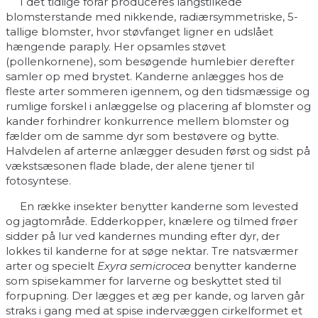
I det tidlige forår produceres langstilkede
blomsterstande med nikkende, radiærsymmetriske, 5-
tallige blomster, hvor støvfanget ligner en udslået
hængende paraply. Her opsamles støvet
(pollenkornene), som besøgende humlebier derefter
samler op med brystet. Kanderne anlægges hos de
fleste arter sommeren igennem, og den tidsmæssige og
rumlige forskel i anlæggelse og placering af blomster og
kander forhindrer konkurrence mellem blomster og
fælder om de samme dyr som bestøvere og bytte.
Halvdelen af arterne anlægger desuden først og sidst på
vækstsæsonen flade blade, der alene tjener til
fotosyntese.
En række insekter benytter kanderne som levested
og jagtområde. Edderkopper, knælere og tilmed frøer
sidder på lur ved kandernes munding efter dyr, der
lokkes til kanderne for at søge nektar. Tre natsværmer
arter og specielt
Exyra semicrocea
benytter kanderne
som spisekammer for larverne og beskyttet sted til
forpupning. Der lægges et æg per kande, og larven går
straks i gang med at spise indervæggen cirkelformet et