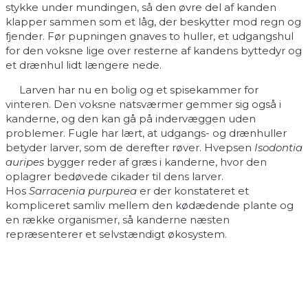
stykke under mundingen, så den øvre del af kanden
klapper sammen som et låg, der beskytter mod regn og
fjender. Før pupningen gnaves to huller, et udgangshul
for den voksne lige over resterne af kandens byttedyr og
et drænhul lidt længere nede.
Larven har nu en bolig og et spisekammer for
vinteren. Den voksne natsværmer gemmer sig også i
kanderne, og den kan gå på indervæggen uden
problemer. Fugle har lært, at udgangs- og drænhuller
betyder larver, som de derefter røver. Hvepsen
Isodontia
auripes
bygger reder af græs i kanderne, hvor den
oplagrer bedøvede cikader til dens larver.
Hos
Sarracenia purpurea
er der konstateret et
kompliceret samliv mellem den kødædende plante og
en række organismer, så kanderne næsten
repræsenterer et selvstændigt økosystem.