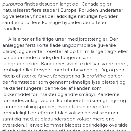
purpurea
findes desuden langt op i Canada og er
naturaliseret flere steder i Europa. Foruden underarter
og varieteter, findes der adskillige naturlige hybrider
samt endnu flere kunstige hybrider, der ofte er i
handlen.
Alle arter er flerårige urter med jordstængler. Der
anlægges først korte flade ungdomsblade (juvenile
blade), og derefter rosetter af op til 1 m lange tragt- eller
kandeformede blade, der fungerer som
faldgrubefælder. Kandernes øverste del kan være opret,
ombøjet eller forsynet med et ubevægeligt låg, og ved
hjælp af stærke farver, fenestrering (klorofylfrie partier
der fremtræder som gennemskinnelige lyse pletter) og
nektarier fungerer denne del af kanden som
lokkemiddel for insekter og andre smådyr. Kanderne
formodes anlagt ved en kombineret indkrængnings- og
sammenrulningsproces, hvor bladrandene på et
oprindeligt hjerteformet blad vokser delvist sammen
samtidig med, at bladundersiden vokser mere end
oversiden. Herved kommer bladets oprindelige overside