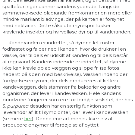
til at beklæde indersiden af kanden, og undersiden med
spalteåbninger danner kandens yderside. Langs de
sammenvoksede bladrande fremkommer en mere eller
mindre markant bladvinge, der på kanten er forsynet
med nektarier. Dette såkaldte myrespor lokker
kravlende insekter og hvirvelløse dyr op til kanderanden.
Kanderanden er indrettet, så dyrene let mister
fodfæstet og falder ned i kanden, hvor de drukner i en
væske, der til dels er udskilt af kanden og til dels består
af regnvand. Kandens inderside er indrettet, så dyrene
ikke kan kravle op ad væggen og slippe fri (se fotos
nederst på siden med beskrivelse). Væsken indeholder
fordøjelsesenzymer, der dels produceres af kirtler i
kandevæggen, dels stammer fra bakterier og andre
organismer, der lever i kandevæsken. Hele kandens
bundzone fungerer som en stor fordøjelseskirtel, der hos
S. purpurea
desuden har en særlig funktion som
leverandør af ilt til symbionter, der lever i kandevæsken
(se mere
her
). Denne ene art menes ikke selv at
producere enzymer til fordøjelse af byttet.