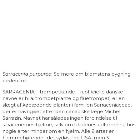
Sarracenia purpurea.
Se mere om blomstens bygning
neden for.
SARRACENIA – trompetkande – (uofficielle danske
navne er bl.a. trompetplante og fluetrompet) er en
slægt af kødædende planter i familien Sarraceniaceae,
der er navngivet efter den canadiske læge Michel
Sarrazin. Navnet har således ingen forbindelse til
saracenernes hjelme, selv om bladenes udformning hos
nogle arter minder om en hjelm. Alle 8 arter er
hjemmehørende i det sydøstlige USA, men
S.