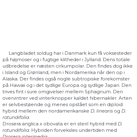
Langbladet soldug har i Danmark kun få voksesteder
på højmoser og i fugtige klitheder i Jylland. Dens totale
udbredelse er næsten cirkumpolar. Den findes dog ikke
i Island og Grønland, men i Nordamerika når den op i
Alaska. Der findes også nogle subtropiske forekomster
på Hawaii og i det sydlige Europa og sydlige Japan. Den
trives fint i sure omgivelser mellem Sphagnum. Den
overvintrer ved vinterknopper kaldet hibernakler. Arten
er selvbestøende og menes opstået som en diploid
hybrid mellem den nordamerikanske
D. linearis
og
D.
rotundifolia
.
Drosera anglica x obovata er en steril hybrid med
D.
rotundifolia
. Hybriden forveksles undertiden med
Drosera intermedia
.