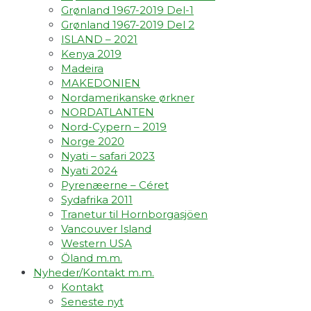
Grønland 1967-2019 Del-1
Grønland 1967-2019 Del 2
ISLAND – 2021
Kenya 2019
Madeira
MAKEDONIEN
Nordamerikanske ørkner
NORDATLANTEN
Nord-Cypern – 2019
Norge 2020
Nyati – safari 2023
Nyati 2024
Pyrenæerne – Céret
Sydafrika 2011
Tranetur til Hornborgasjöen
Vancouver Island
Western USA
Öland m.m.
Nyheder/Kontakt m.m.
Kontakt
Seneste nyt