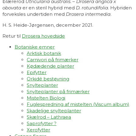
blærerod
Utricularia australis
. –
Drosera anglica x
obovata
er en steril hybrid med
D. rotundifolia
. Hybriden
forveksles undertiden med
Drosera intermedia
.
H. S. Heide-Jørgensen, december 2021.
Retur til
Drosera hovedside
Botaniske emner
Arktisk botanik
Carnivori på frimærker
Kødædende planter
Epifytter
Orkidé bestøvning
Snylteplanter
Snylteplanter på frimærker
Mistelten Biologi
Fuglespredning af mistelten (Viscum album)​
Skadelige snylteplanter
Skælrod – Lathraea
Saprofytter ?
Xerofytter