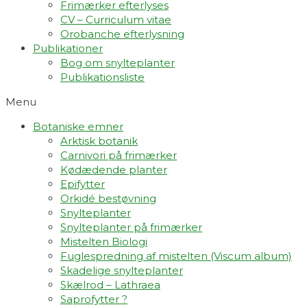
Frimærker efterlyses
CV – Curriculum vitae
Orobanche efterlysning
Publikationer
Bog om snylteplanter
Publikationsliste
Menu
Botaniske emner
Arktisk botanik
Carnivori på frimærker
Kødædende planter
Epifytter
Orkidé bestøvning
Snylteplanter
Snylteplanter på frimærker
Mistelten Biologi
Fuglespredning af mistelten (Viscum album)​
Skadelige snylteplanter
Skælrod – Lathraea
Saprofytter ?