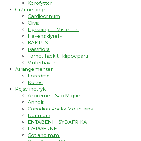
Xerofytter
Grønne fingre
Cardiocrinum
Clivia
Dyrkning af Mistelten
Havens dyreliv
KAKTUS
Passiflora
Tornet hæk til klippeparti
Vinterhaven
Arrangementer
Foredrag
Kurser
Rejse indtryk
Azorerne – São Miguel
Anholt
Canadian Rocky Mountains
Danmark
ENTABENI – SYDAFRIKA
FÆRØERNE
Gotland m.m.