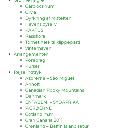
Grønne fingre
Cardiocrinum
Clivia
Dyrkning af Mistelten
Havens dyreliv
KAKTUS
Passiflora
Tornet hæk til klippeparti
Vinterhaven
Arrangementer
Foredrag
Kurser
Rejse indtryk
Azorerne – São Miguel
Anholt
Canadian Rocky Mountains
Danmark
ENTABENI – SYDAFRIKA
FÆRØERNE
Gotland m.m.
Gran Canaria 2011
Grønland – Baffin Island retur