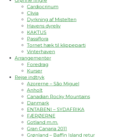
Grønne fingre
Cardiocrinum
Clivia
Dyrkning af Mistelten
Havens dyreliv
KAKTUS
Passiflora
Tornet hæk til klippeparti
Vinterhaven
Arrangementer
Foredrag
Kurser
Rejse indtryk
Azorerne – São Miguel
Anholt
Canadian Rocky Mountains
Danmark
ENTABENI – SYDAFRIKA
FÆRØERNE
Gotland m.m.
Gran Canaria 2011
Grønland – Baffin Island retur