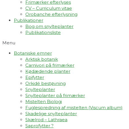
Frimærker efterlyses
CV – Curriculum vitae
Orobanche efterlysning
Publikationer
Bog om snylteplanter
Publikationsliste
Menu
Botaniske emner
Arktisk botanik
Carnivori på frimærker
Kødædende planter
Epifytter
Orkidé bestøvning
Snylteplanter
Snylteplanter på frimærker
Mistelten Biologi
Fuglespredning af mistelten (Viscum album)​
Skadelige snylteplanter
Skælrod – Lathraea
Saprofytter ?