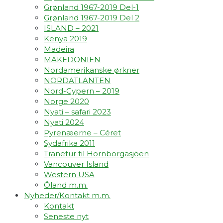
Grønland 1967-2019 Del-1
Grønland 1967-2019 Del 2
ISLAND – 2021
Kenya 2019
Madeira
MAKEDONIEN
Nordamerikanske ørkner
NORDATLANTEN
Nord-Cypern – 2019
Norge 2020
Nyati – safari 2023
Nyati 2024
Pyrenæerne – Céret
Sydafrika 2011
Tranetur til Hornborgasjöen
Vancouver Island
Western USA
Öland m.m.
Nyheder/Kontakt m.m.
Kontakt
Seneste nyt