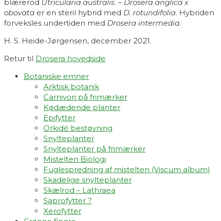
blærerod
Utricularia australis
. –
Drosera anglica x
obovata
er en steril hybrid med
D. rotundifolia
. Hybriden
forveksles undertiden med
Drosera intermedia
.
H. S. Heide-Jørgensen, december 2021.
Retur til
Drosera hovedside
Botaniske emner
Arktisk botanik
Carnivori på frimærker
Kødædende planter
Epifytter
Orkidé bestøvning
Snylteplanter
Snylteplanter på frimærker
Mistelten Biologi
Fuglespredning af mistelten (Viscum album)​
Skadelige snylteplanter
Skælrod – Lathraea
Saprofytter ?
Xerofytter