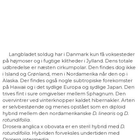
Langbladet soldug har i Danmark kun få voksesteder
på højmoser og i fugtige klitheder i Jylland. Dens totale
udbredelse er næsten cirkumpolar. Den findes dog ikke
i Island og Grønland, men i Nordamerika når den op i
Alaska. Der findes også nogle subtropiske forekomster
på Hawaii og i det sydlige Europa og sydlige Japan. Den
trives fint i sure omgivelser mellem Sphagnum. Den
overvintrer ved vinterknopper kaldet hibernakler. Arten
er selvbestøende og menes opstået som en diploid
hybrid mellem den nordamerikanske
D. linearis
og
D.
rotundifolia
.
Drosera anglica x obovata er en steril hybrid med
D.
rotundifolia
. Hybriden forveksles undertiden med
Drosera intermedia
.