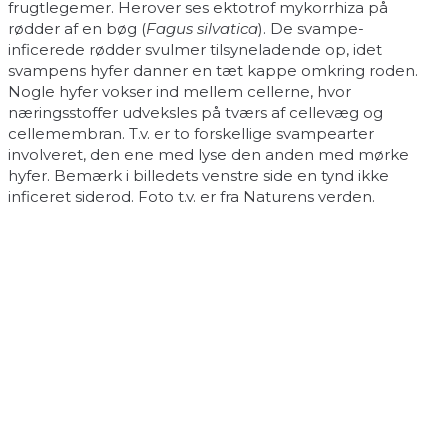
frugtlegemer. Herover ses ektotrof mykorrhiza på
rødder af en bøg (
Fagus silvatica
). De svampe-
inficerede rødder svulmer tilsyneladende op, idet
svampens hyfer danner en tæt kappe omkring roden.
Nogle hyfer vokser ind mellem cellerne, hvor
næringsstoffer udveksles på tværs af cellevæg og
cellemembran. T.v. er to forskellige svampearter
involveret, den ene med lyse den anden med mørke
hyfer. Bemærk i billedets venstre side en tynd ikke
inficeret siderod. Foto t.v. er fra Naturens verden.