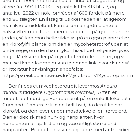
erkendt i 1889, men siden da er antallet steget støt og
alene fra 1994 til 2013 steg antallet fra 413 til 517, og
antallet i 2022 er nok i området af 600 fordelt på mere
end 80 slægter. En årsag til usikkerheden er, at ligesom
man ikke umiddelbart kan se, om en grøn plante er
halvsnylter med haustorierne siddende på rødder under
jorden, så kan man heller ikke se på en grøn plante eller
en klorofylfri plante, om den er mycoheterotrof uden at
undersøge, om den har mykorrhiza. I det følgende gives
nogle få eksempler på mycoheterotrofe planter, og vil
man se flere eksempler kan følgende link, hvor der også
er litteratur henvisninger, anbefales:
https://parasiticplants.siu.edu/Mycotrophs/Mycotrophs.ht
Der findes et mycoheterotroft levermos
Aneura
mirabilis
(tidligere
Cryptothallus mirabilis
). Arten er
fundet i det nordlige Europa samt på en enkelt lokalitet i
Grønland. Planten er lille og helt hvid, da den ikke har
klorofyl, og den lever under mosdække eller i tørvejord.
Den er diøcisk med hun- og hanplanter, hvor
hunplanten er op til 3 cm og væsentligt større end
hanplanten. Billedet t.h. viser hanplante med antheridier.