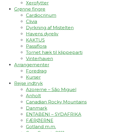
Xerofytter
Grønne fingre
Cardiocrinum
Clivia
Dyrkning af Mistelten
Havens dyreliv
KAKTUS
Passiflora
Tornet hæk til klippeparti
Vinterhaven
Arrangementer
Foredrag
Kurser
Rejse indtryk
Azorerne – São Miguel
Anholt
Canadian Rocky Mountains
Danmark
ENTABENI – SYDAFRIKA
FÆRØERNE
Gotland m.m.