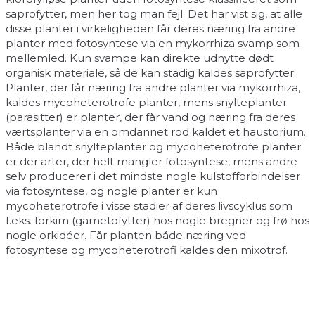
saprofytter, men her tog man fejl. Det har vist sig, at alle
disse planter i virkeligheden får deres næring fra andre
planter med fotosyntese via en mykorrhiza svamp som
mellemled. Kun svampe kan direkte udnytte dødt
organisk materiale, så de kan stadig kaldes saprofytter.
Planter, der får næring fra andre planter via mykorrhiza,
kaldes mycoheterotrofe planter, mens snylteplanter
(parasitter) er planter, der får vand og næring fra deres
værtsplanter via en omdannet rod kaldet et haustorium.
Både blandt snylteplanter og mycoheterotrofe planter
er der arter, der helt mangler fotosyntese, mens andre
selv producerer i det mindste nogle kulstofforbindelser
via fotosyntese, og nogle planter er kun
mycoheterotrofe i visse stadier af deres livscyklus som
f.eks. forkim (gametofytter) hos nogle bregner og frø hos
nogle orkidéer. Får planten både næring ved
fotosyntese og mycoheterotrofi kaldes den mixotrof.