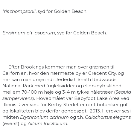
Iris thompsonii
, syd for Golden Beach.
Erysimum
cfr.
asperum
, syd for Golden Beach.
Efter Brookings kommer man over grænsen til
Californien, hvor den nærmeste by er Crecent City, og
her kan man dreje ind i Jedediah Smith Redwoods
National Park med fuglekvidder og ellers dyb stilhed
mellem 70-100 m høje og 3-4 m tykke nåletræer (
Sequia
sempervirens
). Hovedmålet var Babyfoot Lake Area ved
Illinois River vest for Kerby. Stedet er rent botaniker guf,
og lokaliteten blev derfor genbesøgt i 2013. Herover ses i
midten
Erythronium citrinum
og t.h.
Calochortus elegans
(øverst) og
Allium falcifolium
.