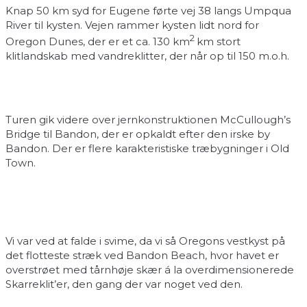
Knap 50 km syd for Eugene førte vej 38 langs Umpqua
River til kysten. Vejen rammer kysten lidt nord for
2
Oregon Dunes, der er et ca. 130 km
km stort
klitlandskab med vandreklitter, der når op til 150 m.o.h.
Turen gik videre over jernkonstruktionen McCullough’s
Bridge til Bandon, der er opkaldt efter den irske by
Bandon. Der er flere karakteristiske træbygninger i Old
Town.
Vi var ved at falde i svime, da vi så Oregons vestkyst på
det flotteste stræk ved Bandon Beach, hvor havet er
overstrøet med tårnhøje skær á la overdimensionerede
Skarreklit’er, den gang der var noget ved den.