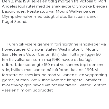
Den 2. maj 1991 sejles en tidlig morgen fra Victoria til Port
Angeles (gul rute) med de sneklædte Olympiske bjerge i
baggrunden. Første stop var Mount Walker på den
Olympiske halvø med udsigt til bl.a. San Juan Island i
Puget Sound.
Turen gik videre gennem forårsgrønne landskaber via
hovedstaden Olympia i staten Washington til Mount
Saint Helens Visitor Center (t.h.), der i luftlinje ligger 50
km fra vulkanen, som i maj 1980 havde et kraftigt
udbrud, der sprængte 150 m af vulkanens top i den ene
side, hvilket man kan se på luftfotoet fra april 1991. Vi
fortsatte en snes km ind mod vulkanen til en vejspærring
gjorde, at man ikke kunne komme længere i området,
hvor trykbølgen havde væltet alle træer. I Visitor Centret
vises en film om udbruddet.