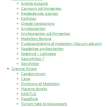
Arktisk botanik
Carnivori på frimærker
Kødædende planter
Epifytter
Orkidé bestøvning
Snylteplanter
Snylteplanter på frimærker
Mistelten Biologi
Fuglespredning af mistelten (Viscum album)​
Skadelige snylteplanter
Skælrod – Lathraea
Saprofytter ?
Xerofytter
Grønne fingre
Cardiocrinum
Clivia
Dyrkning af Mistelten
Havens dyreliv
KAKTUS
Passiflora
Tornet hæk til klippeparti