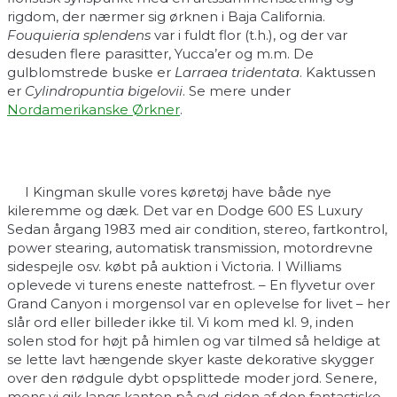
rigdom, der nærmer sig ørknen i Baja California.
Fouquieria splendens
var i fuldt flor (t.h.), og der var
desuden flere parasitter, Yucca’er og m.m. De
gulblomstrede buske er
Larraea tridentata
. Kaktussen
er
Cylindropuntia bigelovii
. Se mere under
Nordamerikanske Ørkner
.
I Kingman skulle vores køretøj have både nye
kileremme og dæk. Det var en Dodge 600 ES Luxury
Sedan årgang 1983 med air condition, stereo, fartkontrol,
power stearing, automatisk transmission, motordrevne
sidespejle osv. købt på auktion i Victoria. I Williams
oplevede vi turens eneste nattefrost. – En flyvetur over
Grand Canyon i morgensol var en oplevelse for livet – her
slår ord eller billeder ikke til. Vi kom med kl. 9, inden
solen stod for højt på himlen og var tilmed så heldige at
se lette lavt hængende skyer kaste dekorative skygger
over den rødgule dybt opsplittede moder jord. Senere,
mens vi gik langs kanten på syd-siden af den fantastiske