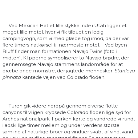
Ved Mexican Hat et lille stykke inde i Utah ligger et
meget lille motel, hvor vi fik tilbudt en ledig
campingvogn, som vi med glæde tog imod, da der var
flere timers natkørsel til nærmeste motel. – Ved byen
Bluff finder man formationen Navajo Twins (foto i
midten). Klipperne symboliserer to Navajo brødre, der
gennemsøgte Navajo stammens landområde for at
dræbe onde momstre, der jagtede mennesker.
Stanleya
pinnata
kantede vejen ved Colorado floden.
Turen gik videre nordpå gennem diverse flotte
canyons til vi igen krydsede Colorado floden lige syd for
Arches nationalpark. I parken kørte og vandrede vi rundt
i adskillige timer mellem og under verdens største
samling af naturlige broer og vinduer skabt af vind, vand