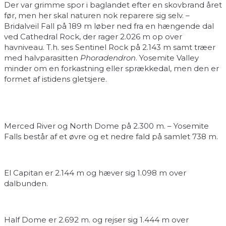
Der var grimme spor i baglandet efter en skovbrand året
før, men her skal naturen nok reparere sig selv. –
Bridalveil Fall på 189 m løber ned fra en hængende dal
ved Cathedral Rock, der rager 2.026 m op over
havniveau. T.h. ses Sentinel Rock på 2.143 m samt træer
med halvparasitten
Phoradendron
. Yosemite Valley
minder om en forkastning eller sprækkedal, men den er
formet af istidens gletsjere.
Merced River og North Dome på 2.300 m. – Yosemite
Falls består af et øvre og et nedre fald på samlet 738 m.
El Capitan er 2.144 m og hæver sig 1.098 m over
dalbunden.
Half Dome er 2.692 m. og rejser sig 1.444 m over