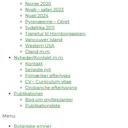
Norge 2020
Nyati – safari 2023
Nyati 2024
Pyrenæerne – Céret
Sydafrika 2011
Tranetur til Hornborgasjöen
Vancouver Island
Western USA
Öland m.m.
Nyheder/Kontakt m.m.
Kontakt
Seneste nyt
Frimærker efterlyses
CV – Curriculum vitae
Orobanche efterlysning
Publikationer
Bog om snylteplanter
Publikationsliste
Menu
Botaniske emner