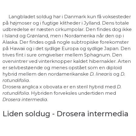
Langbladet soldug har i Danmark kun få voksesteder
på højmoser og i fugtige klitheder i Jylland. Dens totale
udbredelse er næsten cirkumpolar. Den findes dog ikke
i Island og Grønland, men i Nordamerika når den op i
Alaska. Der findes også nogle subtropiske forekomster
på Hawaii og i det sydlige Europa og sydlige Japan. Den
trives fint i sure omgivelser mellem Sphagnum. Den
overvintrer ved vinterknopper kaldet hibernakler. Arten
er selvbestøende og menes opstået som en diploid
hybrid mellem den nordamerikanske
D. linearis
og
D.
rotundifolia
.
Drosera anglica x obovata er en steril hybrid med
D.
rotundifolia
. Hybriden forveksles undertiden med
Drosera intermedia
.
Liden soldug - Drosera intermedia