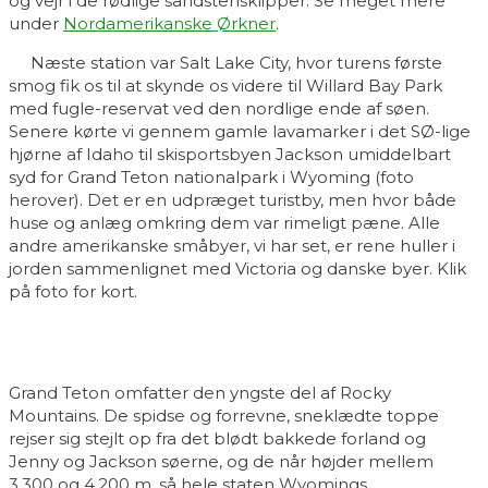
og vejr i de rødlige sandstensklipper. Se meget mere
under
Nordamerikanske Ørkner
.
Næste station var Salt Lake City, hvor turens første
smog fik os til at skynde os videre til Willard Bay Park
med fugle-reservat ved den nordlige ende af søen.
Senere kørte vi gennem gamle lavamarker i det SØ-lige
hjørne af Idaho til skisportsbyen Jackson umiddelbart
syd for Grand Teton nationalpark i Wyoming (foto
herover). Det er en udpræget turistby, men hvor både
huse og anlæg omkring dem var rimeligt pæne. Alle
andre amerikanske småbyer, vi har set, er rene huller i
jorden sammenlignet med Victoria og danske byer. Klik
på foto for kort.
Grand Teton omfatter den yngste del af Rocky
Mountains. De spidse og forrevne, sneklædte toppe
rejser sig stejlt op fra det blødt bakkede forland og
Jenny og Jackson søerne, og de når højder mellem
3.300 og 4.200 m, så hele staten Wyomings