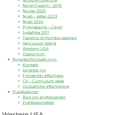
NORDATLANTEN
Nord-Cypern – 2019
Norge 2020
Nyati – safari 2023
Nyati 2024
Pyrenæerne – Céret
Sydafrika 2011
Tranetur til Hornborgasjöen
Vancouver Island
Western USA
Öland m.m.
Nyheder/Kontakt m.m.
Kontakt
Seneste nyt
Frimærker efterlyses
CV – Curriculum vitae
Orobanche efterlysning
Publikationer
Bog om snylteplanter
Publikationsliste
Western USA