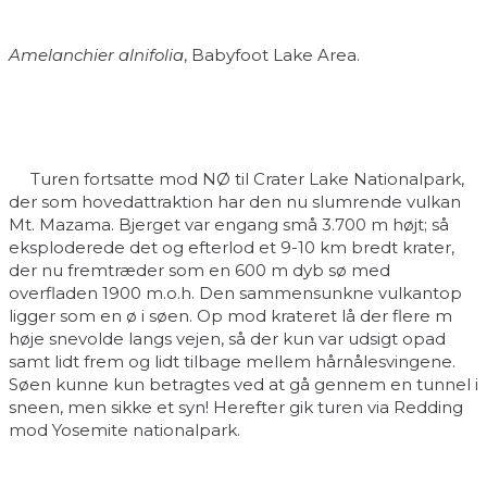
Amelanchier alnifolia
, Babyfoot Lake Area.
Turen fortsatte mod NØ til Crater Lake Nationalpark,
der som hovedattraktion har den nu slumrende vulkan
Mt. Mazama. Bjerget var engang små 3.700 m højt; så
eksploderede det og efterlod et 9-10 km bredt krater,
der nu fremtræder som en 600 m dyb sø med
overfladen 1900 m.o.h. Den sammensunkne vulkantop
ligger som en ø i søen. Op mod krateret lå der flere m
høje snevolde langs vejen, så der kun var udsigt opad
samt lidt frem og lidt tilbage mellem hårnålesvingene.
Søen kunne kun betragtes ved at gå gennem en tunnel i
sneen, men sikke et syn! Herefter gik turen via Redding
mod Yosemite nationalpark.