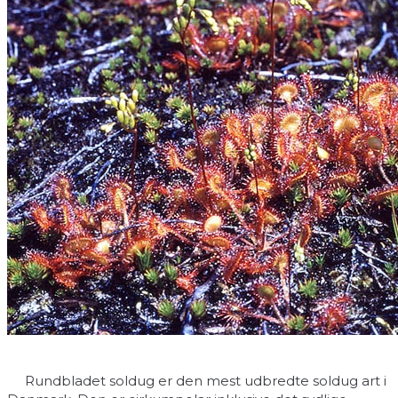
Rundbladet soldug er den mest udbredte soldug art i