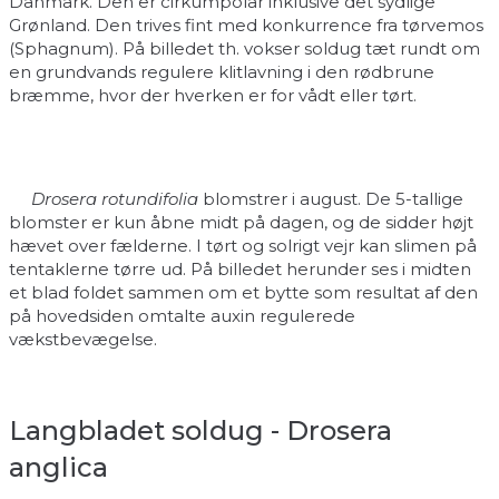
Danmark. Den er cirkumpolar inklusive det sydlige
Grønland. Den trives fint med konkurrence fra tørvemos
(Sphagnum). På billedet th. vokser soldug tæt rundt om
en grundvands regulere klitlavning i den rødbrune
bræmme, hvor der hverken er for vådt eller tørt.
Drosera rotundifolia
blomstrer i august. De 5-tallige
blomster er kun åbne midt på dagen, og de sidder højt
hævet over fælderne. I tørt og solrigt vejr kan slimen på
tentaklerne tørre ud. På billedet herunder ses i midten
et blad foldet sammen om et bytte som resultat af den
på hovedsiden omtalte auxin regulerede
vækstbevægelse.
Langbladet soldug - Drosera
anglica