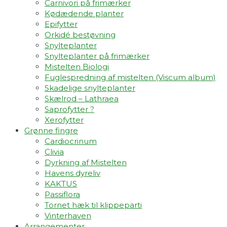
Carnivori på frimærker
Kødædende planter
Epifytter
Orkidé bestøvning
Snylteplanter
Snylteplanter på frimærker
Mistelten Biologi
Fuglespredning af mistelten (Viscum album)​
Skadelige snylteplanter
Skælrod – Lathraea
Saprofytter ?
Xerofytter
Grønne fingre
Cardiocrinum
Clivia
Dyrkning af Mistelten
Havens dyreliv
KAKTUS
Passiflora
Tornet hæk til klippeparti
Vinterhaven
Arrangementer