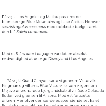
På vej til Los Angeles og Malibu passeres de
blomsterrige Blue Mountains og Lake Casitas. Herover
ses
Astragalus
coccineus
med opblæste bælge samt
den blå
Salvia carduacea
.
Med et 5-års barn i bagagen var det en absolut
nødvendighed at besøge Disneyland i Los Angeles.
På vej til Grand Canyon kørte vi gennem Victorville,
Kingman og Villiams. Efter Victorville kom vi igennem
Mojave ørknens røde bjerglandskab til vi nåede Colorado
floden ved grænsen til Arizona. Mod øst fortsætter
ørknen. Her bliver den særdeles spændende set fra et
floristisk synspunkt med en artssammensætning og -