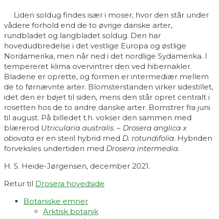
Liden soldug findes især i moser, hvor den står under
vådere forhold end de to øvrige danske arter,
rundbladet og langbladet soldug. Den har
hovedudbredelse i det vestlige Europa og østlige
Nordamerika, men når ned i det nordlige Sydamerika. I
tempereret klima overvintrer den ved hibernakler.
Bladene er oprette, og formen er intermediær mellem
de to førnævnte arter. Blomsterstanden virker sidestillet,
idet den er bøjet til siden, mens den står opret centralt i
rosetten hos de to andre danske arter. Bomstrer fra juni
til august. På billedet t.h. vokser den sammen med
blærerod
Utricularia australis
. –
Drosera anglica x
obovata
er en steril hybrid med
D. rotundifolia
. Hybriden
forveksles undertiden med
Drosera intermedia
.
H. S. Heide-Jørgensen, december 2021.
Retur til
Drosera hovedside
Botaniske emner
Arktisk botanik