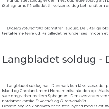
Rundbladet soldug er den mest udbredte soldug art i Dan
(Sphagnum). På billedet th. vokser soldug tæt rundt om en
Drosera rotundifolia
blomstrer i august. De 5-tallige bl
tentaklerne tørre ud. På billedet herunder ses i midten
Langbladet soldug - 
Langbladet soldug har i Danmark kun få voksesteder på hø
Island og Grønland, men i Nordamerika når den op i Alaska.
sure omgivelser mellem Sphagnum. Den overvintrer ved v
nordamerikanske
D. linearis
og
D. rotundifolia
.
Drosera anglica x obovata er en steril hybrid med
D. rotun