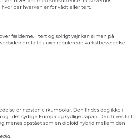
 Den trives fint med konkurrence fra tørvemos
or der hverken er for vådt eller tørt.
er fælderne. I tørt og solrigt vejr kan slimen på
 hovedsiden omtalte auxin regulerede vækstbevægelse.
edelse er næsten cirkumpolar. Den findes dog ikke i
 i det sydlige Europa og sydlige Japan. Den trives fint i
 og menes opstået som en diploid hybrid mellem den
media
.