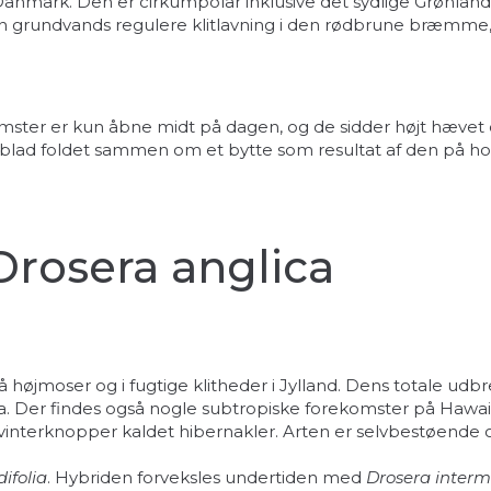
mark. Den er cirkumpolar inklusive det sydlige Grønland.
 grundvands regulere klitlavning i den rødbrune bræmme, hv
omster er kun åbne midt på dagen, og de sidder højt hævet ov
 et blad foldet sammen om et bytte som resultat af den på
Drosera anglica
jmoser og i fugtige klitheder i Jylland. Dens totale udbr
 Der findes også nogle subtropiske forekomster på Hawaii og
interknopper kaldet hibernakler. Arten er selvbestøende
difolia
. Hybriden forveksles undertiden med
Drosera inter