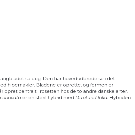
 langbladet soldug. Den har hovedudbredelse i det
ved hibernakler. Bladene er oprette, og formen er
r opret centralt i rosetten hos de to andre danske arter.
x obovata
er en steril hybrid med
D. rotundifolia
. Hybriden