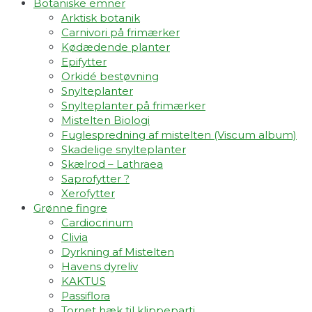
Botaniske emner
Arktisk botanik
Carnivori på frimærker
Kødædende planter
Epifytter
Orkidé bestøvning
Snylteplanter
Snylteplanter på frimærker
Mistelten Biologi
Fuglespredning af mistelten (Viscum album)​
Skadelige snylteplanter
Skælrod – Lathraea
Saprofytter ?
Xerofytter
Grønne fingre
Cardiocrinum
Clivia
Dyrkning af Mistelten
Havens dyreliv
KAKTUS
Passiflora
Tornet hæk til klippeparti