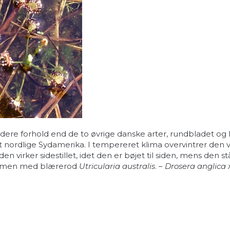
dere forhold end de to øvrige danske arter, rundbladet og
t nordlige Sydamerika. I tempereret klima overvintrer den 
irker sidestillet, idet den er bøjet til siden, mens den stå
 sammen med blærerod
Utricularia australis
. –
Drosera anglica 