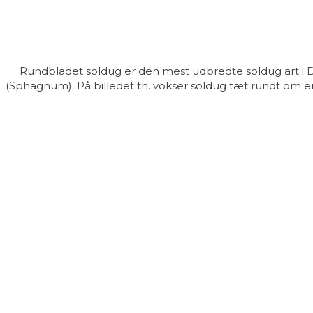
Rundbladet soldug er den mest udbredte soldug art i Dan
(Sphagnum). På billedet th. vokser soldug tæt rundt om en