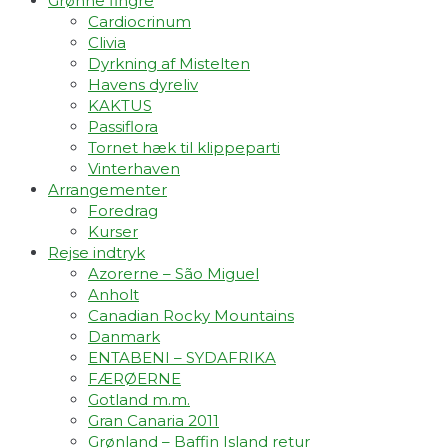
Grønne fingre
Cardiocrinum
Clivia
Dyrkning af Mistelten
Havens dyreliv
KAKTUS
Passiflora
Tornet hæk til klippeparti
Vinterhaven
Arrangementer
Foredrag
Kurser
Rejse indtryk
Azorerne – São Miguel
Anholt
Canadian Rocky Mountains
Danmark
ENTABENI – SYDAFRIKA
FÆRØERNE
Gotland m.m.
Gran Canaria 2011
Grønland – Baffin Island retur