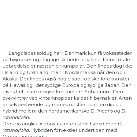
Langbladet soldug har i Danmark kun få voksesteder
på højmoser og i fugtige klitheder i Jylland. Dens totale
udbredelse er næsten cirkumpolar. Den findes dog ikke
i Island og Grønland, men i Nordamerika når den op i
Alaska. Der findes også nogle subtropiske forekomster
på Hawaii og i det sydlige Europa og sydlige Japan. Den
trives fint i sure omgivelser mellem Sphagnum. Den
overvintrer ved vinterknopper kaldet hibernakler. Arten
er selvbestøende og menes opstået som en diploid
hybrid mellem den nordamerikanske
D. linearis
og
D.
rotundifolia
.
Drosera anglica x obovata er en steril hybrid med
D.
rotundifolia
. Hybriden forveksles undertiden med
Drosera intermedia
.