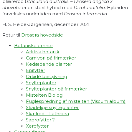
blærerod
Utricularia australis
. –
Drosera anglica x
obovata
er en steril hybrid med
D. rotundifolia
. Hybriden
forveksles undertiden med
Drosera intermedia
.
H. S. Heide-Jørgensen, december 2021.
Retur til
Drosera hovedside
Botaniske emner
Arktisk botanik
Carnivori på frimærker
Kødædende planter
Epifytter
Orkidé bestøvning
Snylteplanter
Snylteplanter på frimærker
Mistelten Biologi
Fuglespredning af mistelten (Viscum album)​
Skadelige snylteplanter
Skælrod – Lathraea
Saprofytter ?
Xerofytter