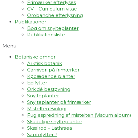
Frimærker efterlyses
CV – Curriculum vitae
Orobanche efterlysning
Publikationer
Bog om snylteplanter
Publikationsliste
Menu
Botaniske emner
Arktisk botanik
Carnivori på frimærker
Kødædende planter
Epifytter
Orkidé bestøvning
Snylteplanter
Snylteplanter på frimærker
Mistelten Biologi
Fuglespredning af mistelten (Viscum album)​
Skadelige snylteplanter
Skælrod – Lathraea
Saprofytter ?