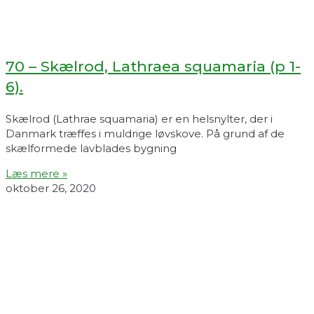
70 – Skælrod, Lathraea squamaria (p 1-
6).
Skælrod (Lathrae squamaria) er en helsnylter, der i
Danmark træffes i muldrige løvskove. På grund af de
skælformede lavblades bygning
Læs mere »
oktober 26, 2020