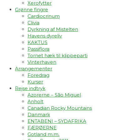
Xerofytter
Grønne fingre
Cardiocrinum
Clivia
Dyrkning af Mistelten
Havens dyreliv
KAKTUS
Passiflora
Tornet hæk til klippeparti
Vinterhaven
Arrangementer
Foredrag
Kurser
Rejse indtryk
Azorerne – São Miguel
Anholt
Canadian Rocky Mountains
Danmark
ENTABENI – SYDAFRIKA
FÆRØERNE
Gotland m.m.