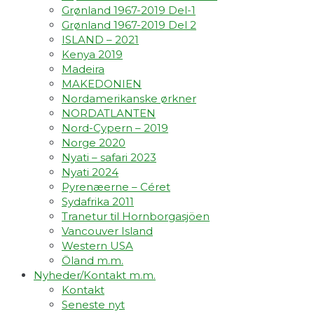
Grønland 1967-2019 Del-1
Grønland 1967-2019 Del 2
ISLAND – 2021
Kenya 2019
Madeira
MAKEDONIEN
Nordamerikanske ørkner
NORDATLANTEN
Nord-Cypern – 2019
Norge 2020
Nyati – safari 2023
Nyati 2024
Pyrenæerne – Céret
Sydafrika 2011
Tranetur til Hornborgasjöen
Vancouver Island
Western USA
Öland m.m.
Nyheder/Kontakt m.m.
Kontakt
Seneste nyt