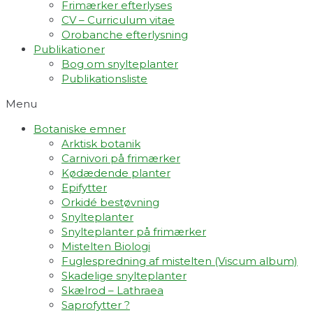
Frimærker efterlyses
CV – Curriculum vitae
Orobanche efterlysning
Publikationer
Bog om snylteplanter
Publikationsliste
Menu
Botaniske emner
Arktisk botanik
Carnivori på frimærker
Kødædende planter
Epifytter
Orkidé bestøvning
Snylteplanter
Snylteplanter på frimærker
Mistelten Biologi
Fuglespredning af mistelten (Viscum album)​
Skadelige snylteplanter
Skælrod – Lathraea
Saprofytter ?