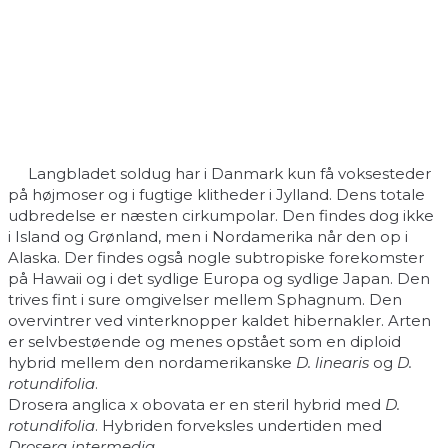
Langbladet soldug har i Danmark kun få voksesteder
på højmoser og i fugtige klitheder i Jylland. Dens totale
udbredelse er næsten cirkumpolar. Den findes dog ikke
i Island og Grønland, men i Nordamerika når den op i
Alaska. Der findes også nogle subtropiske forekomster
på Hawaii og i det sydlige Europa og sydlige Japan. Den
trives fint i sure omgivelser mellem Sphagnum. Den
overvintrer ved vinterknopper kaldet hibernakler. Arten
er selvbestøende og menes opstået som en diploid
hybrid mellem den nordamerikanske
D. linearis
og
D.
rotundifolia
.
Drosera anglica x obovata er en steril hybrid med
D.
rotundifolia
. Hybriden forveksles undertiden med
Drosera intermedia
.