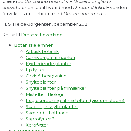
blærerod
Utricularia australis
. –
Drosera anglica x
obovata
er en steril hybrid med
D. rotundifolia
. Hybriden
forveksles undertiden med
Drosera intermedia
.
H. S. Heide-Jørgensen, december 2021.
Retur til
Drosera hovedside
Botaniske emner
Arktisk botanik
Carnivori på frimærker
Kødædende planter
Epifytter
Orkidé bestøvning
Snylteplanter
Snylteplanter på frimærker
Mistelten Biologi
Fuglespredning af mistelten (Viscum album)​
Skadelige snylteplanter
Skælrod – Lathraea
Saprofytter ?
Xerofytter