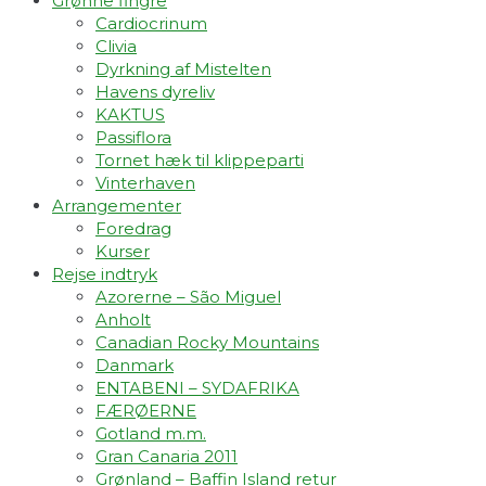
Grønne fingre
Cardiocrinum
Clivia
Dyrkning af Mistelten
Havens dyreliv
KAKTUS
Passiflora
Tornet hæk til klippeparti
Vinterhaven
Arrangementer
Foredrag
Kurser
Rejse indtryk
Azorerne – São Miguel
Anholt
Canadian Rocky Mountains
Danmark
ENTABENI – SYDAFRIKA
FÆRØERNE
Gotland m.m.
Gran Canaria 2011
Grønland – Baffin Island retur