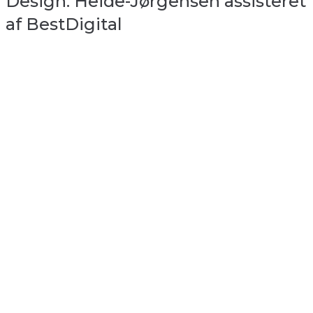
Design: Heide-Jørgensen assisteret
af BestDigital