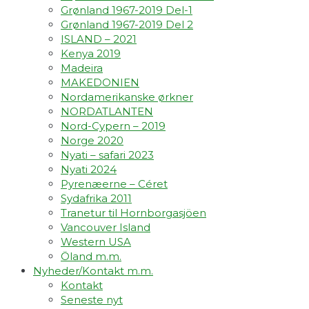
Grønland 1967-2019 Del-1
Grønland 1967-2019 Del 2
ISLAND – 2021
Kenya 2019
Madeira
MAKEDONIEN
Nordamerikanske ørkner
NORDATLANTEN
Nord-Cypern – 2019
Norge 2020
Nyati – safari 2023
Nyati 2024
Pyrenæerne – Céret
Sydafrika 2011
Tranetur til Hornborgasjöen
Vancouver Island
Western USA
Öland m.m.
Nyheder/Kontakt m.m.
Kontakt
Seneste nyt