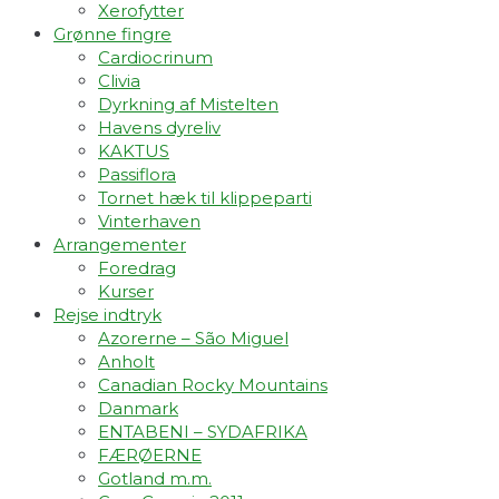
Xerofytter
Grønne fingre
Cardiocrinum
Clivia
Dyrkning af Mistelten
Havens dyreliv
KAKTUS
Passiflora
Tornet hæk til klippeparti
Vinterhaven
Arrangementer
Foredrag
Kurser
Rejse indtryk
Azorerne – São Miguel
Anholt
Canadian Rocky Mountains
Danmark
ENTABENI – SYDAFRIKA
FÆRØERNE
Gotland m.m.