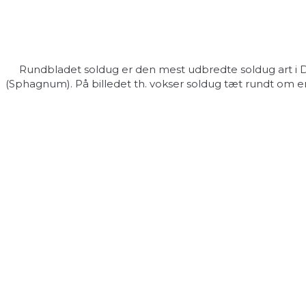
Rundbladet soldug er den mest udbredte soldug art i Dan
(Sphagnum). På billedet th. vokser soldug tæt rundt om en