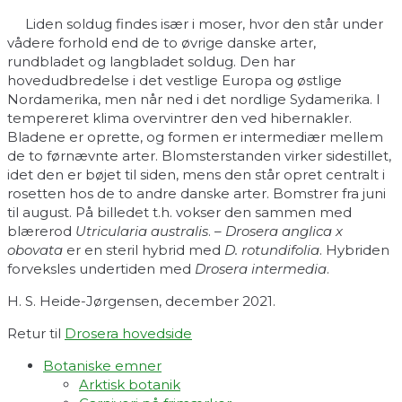
Liden soldug findes især i moser, hvor den står under
vådere forhold end de to øvrige danske arter,
rundbladet og langbladet soldug. Den har
hovedudbredelse i det vestlige Europa og østlige
Nordamerika, men når ned i det nordlige Sydamerika. I
tempereret klima overvintrer den ved hibernakler.
Bladene er oprette, og formen er intermediær mellem
de to førnævnte arter. Blomsterstanden virker sidestillet,
idet den er bøjet til siden, mens den står opret centralt i
rosetten hos de to andre danske arter. Bomstrer fra juni
til august. På billedet t.h. vokser den sammen med
blærerod
Utricularia australis
. –
Drosera anglica x
obovata
er en steril hybrid med
D. rotundifolia
. Hybriden
forveksles undertiden med
Drosera intermedia
.
H. S. Heide-Jørgensen, december 2021.
Retur til
Drosera hovedside
Botaniske emner
Arktisk botanik