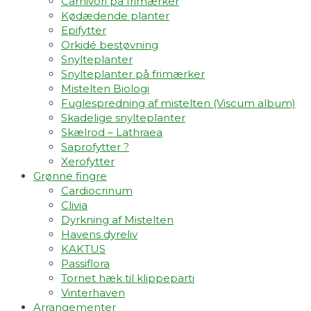
Carnivori på frimærker
Kødædende planter
Epifytter
Orkidé bestøvning
Snylteplanter
Snylteplanter på frimærker
Mistelten Biologi
Fuglespredning af mistelten (Viscum album)​
Skadelige snylteplanter
Skælrod – Lathraea
Saprofytter ?
Xerofytter
Grønne fingre
Cardiocrinum
Clivia
Dyrkning af Mistelten
Havens dyreliv
KAKTUS
Passiflora
Tornet hæk til klippeparti
Vinterhaven
Arrangementer