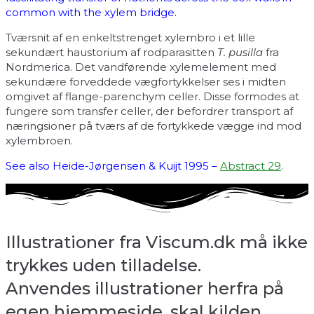
common with the xylem bridge.
Tværsnit af en enkeltstrenget xylembro i et lille
sekundært haustorium af rodparasitten
T. pusilla
fra
Nordmerica. Det vandførende xylemelement med
sekundære forveddede vægfortykkelser ses i midten
omgivet af flange-parenchym celler. Disse formodes at
fungere som transfer celler, der befordrer transport af
næringsioner på tværs af de fortykkede vægge ind mod
xylembroen.
See also Heide-Jørgensen & Kuijt 1995 –
Abstract 29
.
Illustrationer fra Viscum.dk må ikke
trykkes uden tilladelse.
Anvendes illustrationer herfra på
egen hjemmeside, skal kilden