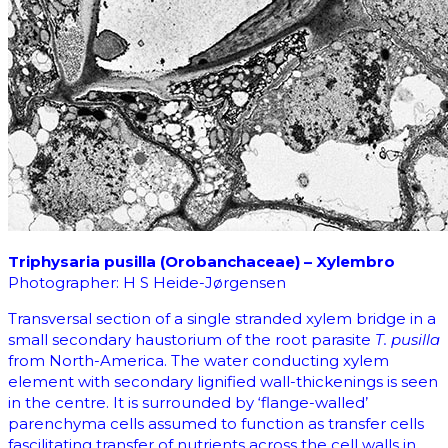
Triphysaria pusilla (Orobanchaceae) – Xylembro
Photographer: H S Heide-Jørgensen
Transversal section of a single stranded xylem bridge in a
small secondary haustorium of the root parasite
T. pusilla
from North-America. The water conducting xylem
element with secondary lignified wall-thickenings is seen
in the centre. It is surrounded by ‘flange-walled’
parenchyma cells assumed to function as transfer cells
fascilitating transfer of nutrients across the cell walls in