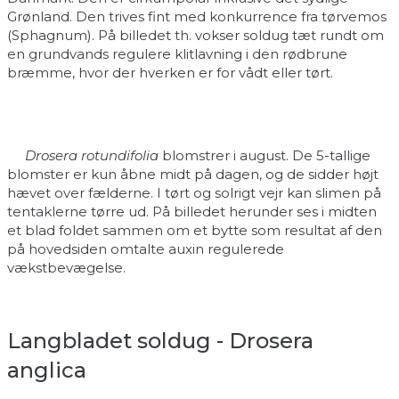
Grønland. Den trives fint med konkurrence fra tørvemos
(Sphagnum). På billedet th. vokser soldug tæt rundt om
en grundvands regulere klitlavning i den rødbrune
bræmme, hvor der hverken er for vådt eller tørt.
Drosera rotundifolia
blomstrer i august. De 5-tallige
blomster er kun åbne midt på dagen, og de sidder højt
hævet over fælderne. I tørt og solrigt vejr kan slimen på
tentaklerne tørre ud. På billedet herunder ses i midten
et blad foldet sammen om et bytte som resultat af den
på hovedsiden omtalte auxin regulerede
vækstbevægelse.
Langbladet soldug - Drosera
anglica