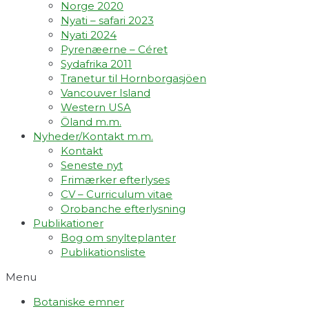
Norge 2020
Nyati – safari 2023
Nyati 2024
Pyrenæerne – Céret
Sydafrika 2011
Tranetur til Hornborgasjöen
Vancouver Island
Western USA
Öland m.m.
Nyheder/Kontakt m.m.
Kontakt
Seneste nyt
Frimærker efterlyses
CV – Curriculum vitae
Orobanche efterlysning
Publikationer
Bog om snylteplanter
Publikationsliste
Menu
Botaniske emner