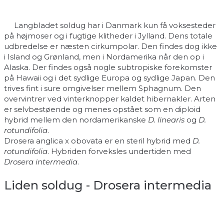
Langbladet soldug har i Danmark kun få voksesteder
på højmoser og i fugtige klitheder i Jylland. Dens totale
udbredelse er næsten cirkumpolar. Den findes dog ikke
i Island og Grønland, men i Nordamerika når den op i
Alaska. Der findes også nogle subtropiske forekomster
på Hawaii og i det sydlige Europa og sydlige Japan. Den
trives fint i sure omgivelser mellem Sphagnum. Den
overvintrer ved vinterknopper kaldet hibernakler. Arten
er selvbestøende og menes opstået som en diploid
hybrid mellem den nordamerikanske
D. linearis
og
D.
rotundifolia
.
Drosera anglica x obovata er en steril hybrid med
D.
rotundifolia
. Hybriden forveksles undertiden med
Drosera intermedia
.
Liden soldug - Drosera intermedia