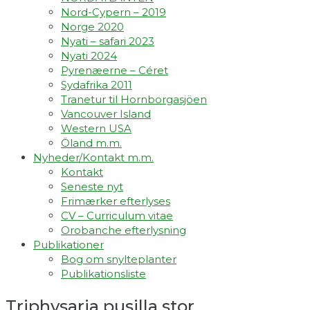
Nord-Cypern – 2019
Norge 2020
Nyati – safari 2023
Nyati 2024
Pyrenæerne – Céret
Sydafrika 2011
Tranetur til Hornborgasjöen
Vancouver Island
Western USA
Öland m.m.
Nyheder/Kontakt m.m.
Kontakt
Seneste nyt
Frimærker efterlyses
CV – Curriculum vitae
Orobanche efterlysning
Publikationer
Bog om snylteplanter
Publikationsliste
Triphysaria pusilla stor