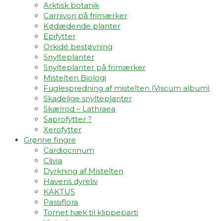
Arktisk botanik
Carnivori på frimærker
Kødædende planter
Epifytter
Orkidé bestøvning
Snylteplanter
Snylteplanter på frimærker
Mistelten Biologi
Fuglespredning af mistelten (Viscum album)​
Skadelige snylteplanter
Skælrod – Lathraea
Saprofytter ?
Xerofytter
Grønne fingre
Cardiocrinum
Clivia
Dyrkning af Mistelten
Havens dyreliv
KAKTUS
Passiflora
Tornet hæk til klippeparti