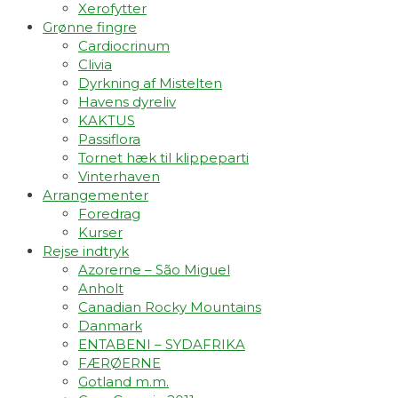
Xerofytter
Grønne fingre
Cardiocrinum
Clivia
Dyrkning af Mistelten
Havens dyreliv
KAKTUS
Passiflora
Tornet hæk til klippeparti
Vinterhaven
Arrangementer
Foredrag
Kurser
Rejse indtryk
Azorerne – São Miguel
Anholt
Canadian Rocky Mountains
Danmark
ENTABENI – SYDAFRIKA
FÆRØERNE
Gotland m.m.