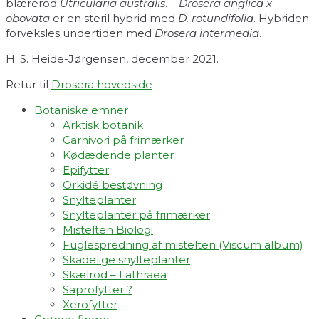
blærerod
Utricularia australis
. –
Drosera anglica x
obovata
er en steril hybrid med
D. rotundifolia
. Hybriden
forveksles undertiden med
Drosera intermedia
.
H. S. Heide-Jørgensen, december 2021.
Retur til
Drosera hovedside
Botaniske emner
Arktisk botanik
Carnivori på frimærker
Kødædende planter
Epifytter
Orkidé bestøvning
Snylteplanter
Snylteplanter på frimærker
Mistelten Biologi
Fuglespredning af mistelten (Viscum album)​
Skadelige snylteplanter
Skælrod – Lathraea
Saprofytter ?
Xerofytter