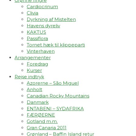
Grønne fingre
Cardiocrinum
Clivia
Dyrkning af Mistelten
Havens dyreliv
KAKTUS
Passiflora
Tornet hæk til klippeparti
Vinterhaven
Arrangementer
Foredrag
Kurser
Rejse indtryk
Azorerne – São Miguel
Anholt
Canadian Rocky Mountains
Danmark
ENTABENI – SYDAFRIKA
FÆRØERNE
Gotland m.m.
Gran Canaria 2011
Grønland – Baffin Island retur