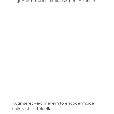
gennembrudt af cellulose-pectin kanaler.
Kutiniseret væg mellem to endodermoide
celler. T.h. kirtelcelle.