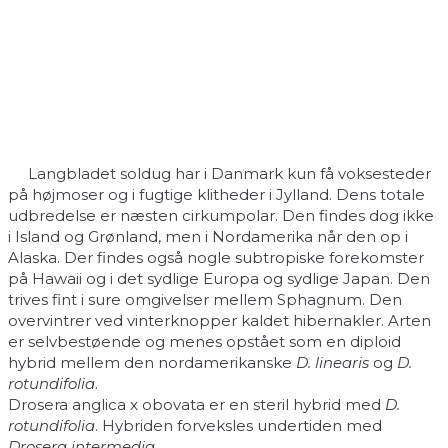
Langbladet soldug har i Danmark kun få voksesteder
på højmoser og i fugtige klitheder i Jylland. Dens totale
udbredelse er næsten cirkumpolar. Den findes dog ikke
i Island og Grønland, men i Nordamerika når den op i
Alaska. Der findes også nogle subtropiske forekomster
på Hawaii og i det sydlige Europa og sydlige Japan. Den
trives fint i sure omgivelser mellem Sphagnum. Den
overvintrer ved vinterknopper kaldet hibernakler. Arten
er selvbestøende og menes opstået som en diploid
hybrid mellem den nordamerikanske
D. linearis
og
D.
rotundifolia
.
Drosera anglica x obovata er en steril hybrid med
D.
rotundifolia
. Hybriden forveksles undertiden med
Drosera intermedia
.