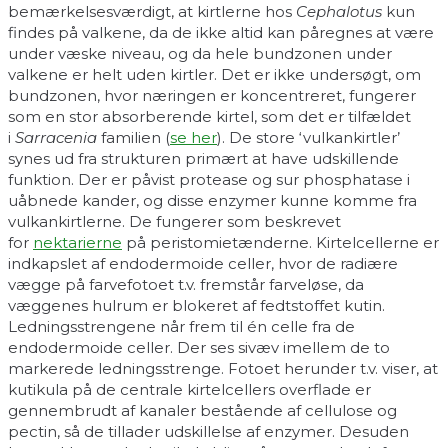
bemærkelsesværdigt, at kirtlerne hos
Cephalotus
kun
findes på valkene, da de ikke altid kan påregnes at være
under væske niveau, og da hele bundzonen under
valkene er helt uden kirtler. Det er ikke undersøgt, om
bundzonen, hvor næringen er koncentreret, fungerer
som en stor absorberende kirtel, som det er tilfældet
i
Sarracenia
familien (
se her
). De store ‘vulkankirtler’
synes ud fra strukturen primært at have udskillende
funktion. Der er påvist protease og sur phosphatase i
uåbnede kander, og disse enzymer kunne komme fra
vulkankirtlerne. De fungerer som beskrevet
for
nektarierne
på peristomietænderne. Kirtelcellerne er
indkapslet af endodermoide celler, hvor de radiære
vægge på farvefotoet t.v. fremstår farveløse, da
væggenes hulrum er blokeret af fedtstoffet kutin.
Ledningsstrengene når frem til én celle fra de
endodermoide celler. Der ses sivæv imellem de to
markerede ledningsstrenge. Fotoet herunder t.v. viser, at
kutikula på de centrale kirtelcellers overflade er
gennembrudt af kanaler bestående af cellulose og
pectin, så de tillader udskillelse af enzymer. Desuden