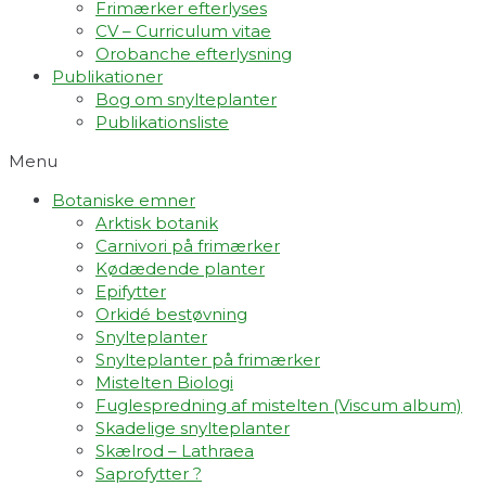
Frimærker efterlyses
CV – Curriculum vitae
Orobanche efterlysning
Publikationer
Bog om snylteplanter
Publikationsliste
Menu
Botaniske emner
Arktisk botanik
Carnivori på frimærker
Kødædende planter
Epifytter
Orkidé bestøvning
Snylteplanter
Snylteplanter på frimærker
Mistelten Biologi
Fuglespredning af mistelten (Viscum album)​
Skadelige snylteplanter
Skælrod – Lathraea
Saprofytter ?