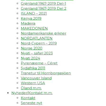
Grønland 1967-2019 Del-1
Grønland 1967-2019 Del 2
ISLAND – 2021
Kenya 2019
Madeira
MAKEDONIEN
Nordamerikanske ørkner
NORDATLANTEN
Nord-Cypern – 2019
Norge 2020
Nyati – safari 2023
Nyati 2024
Pyrenæerne – Céret
Sydafrika 2011
Tranetur til Hornborgasjöen
Vancouver Island
Western USA
Öland m.m.
Nyheder/Kontakt m.m.
Kontakt
Seneste nyt