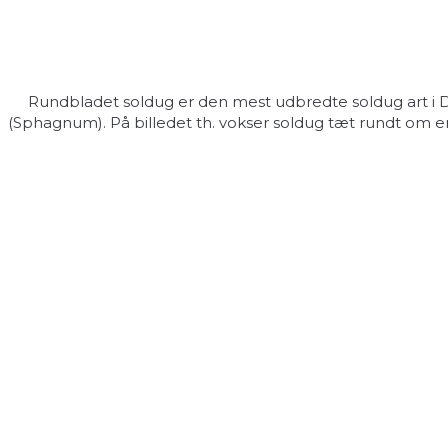
Rundbladet soldug er den mest udbredte soldug art i Dan
(Sphagnum). På billedet th. vokser soldug tæt rundt om en