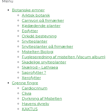
Menu
Botaniske emner
Arktisk botanik
Carnivori på frimærker
Kødædende planter
Epifytter
Orkidé bestøvning
Snylteplanter
Snylteplanter på frimærker
Mistelten Biologi
Fuglespredning af mistelten (Viscum album)​
Skadelige snylteplanter
Skælrod – Lathraea
Saprofytter ?
Xerofytter
Grønne fingre
Cardiocrinum
Clivia
Dyrkning af Mistelten
Havens dyreliv
KAKTUS