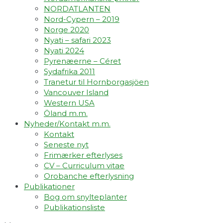
NORDATLANTEN
Nord-Cypern – 2019
Norge 2020
Nyati – safari 2023
Nyati 2024
Pyrenæerne – Céret
Sydafrika 2011
Tranetur til Hornborgasjöen
Vancouver Island
Western USA
Öland m.m.
Nyheder/Kontakt m.m.
Kontakt
Seneste nyt
Frimærker efterlyses
CV – Curriculum vitae
Orobanche efterlysning
Publikationer
Bog om snylteplanter
Publikationsliste