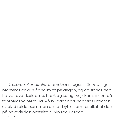
Drosera rotundifolia
blomstrer i august. De 5-tallige
blomster er kun åbne midt på dagen, og de sidder højt
hævet over fælderne. I tørt og solrigt vejr kan slimen på
tentaklerne tørre ud. På billedet herunder ses i midten
et blad foldet sammen om et bytte som resultat af den
på hovedsiden omtalte auxin regulerede