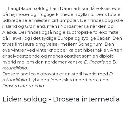
Langbladet soldug har i Danmark kun få voksesteder
på højmoser og i fugtige klitheder i Jylland. Dens totale
udbredelse er næsten cirkumpolar. Den findes dog ikke
i Island og Grønland, men i Nordamerika når den op i
Alaska. Der findes også nogle subtropiske forekomster
på Hawaii og i det sydlige Europa og sydlige Japan. Den
trives fint i sure omgivelser mellem Sphagnum. Den
overvintrer ved vinterknopper kaldet hibernakler. Arten
er selvbestøende og menes opstået som en diploid
hybrid mellem den nordamerikanske
D. linearis
og
D.
rotundifolia
.
Drosera anglica x obovata er en steril hybrid med
D.
rotundifolia
. Hybriden forveksles undertiden med
Drosera intermedia
.
Liden soldug - Drosera intermedia