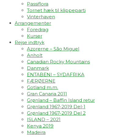
Passiflora
Tornet hæk til klippeparti
Vinterhaven
Arrangementer
Foredrag
Kurser
Rejse indtryk
Azorerne – São Miguel
Anholt
Canadian Rocky Mountains
Danmark
ENTABENI – SYDAFRIKA
FÆRØERNE
Gotland m.m.
Gran Canaria 2011
Grønland – Baffin Island retur
Grønland 1967-2019 Del-1
Grønland 1967-2019 Del 2
ISLAND – 2021
Kenya 2019
Madeira