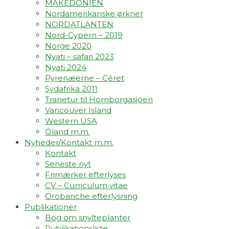
MAKEDONIEN
Nordamerikanske ørkner
NORDATLANTEN
Nord-Cypern – 2019
Norge 2020
Nyati – safari 2023
Nyati 2024
Pyrenæerne – Céret
Sydafrika 2011
Tranetur til Hornborgasjöen
Vancouver Island
Western USA
Öland m.m.
Nyheder/Kontakt m.m.
Kontakt
Seneste nyt
Frimærker efterlyses
CV – Curriculum vitae
Orobanche efterlysning
Publikationer
Bog om snylteplanter
Publikationsliste