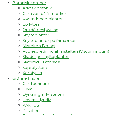
Botaniske emner
Arktisk botanik
Carnivori på frimærker
Kødædende planter
Epifytter
Orkidé bestøvning
Snylteplanter
Snylteplanter på frimærker
Mistelten Biologi
Fuglespredning af mistelten (Viscum album)​
Skadelige snylteplanter
Skælrod – Lathraea
Saprofytter ?
Xerofytter
Grønne fingre
Cardiocrinum
Clivia
Dyrkning af Mistelten
Havens dyreliv
KAKTUS
Passiflora