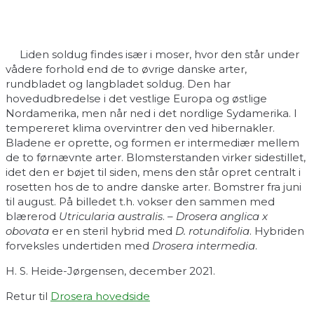
Liden soldug findes især i moser, hvor den står under
vådere forhold end de to øvrige danske arter,
rundbladet og langbladet soldug. Den har
hovedudbredelse i det vestlige Europa og østlige
Nordamerika, men når ned i det nordlige Sydamerika. I
tempereret klima overvintrer den ved hibernakler.
Bladene er oprette, og formen er intermediær mellem
de to førnævnte arter. Blomsterstanden virker sidestillet,
idet den er bøjet til siden, mens den står opret centralt i
rosetten hos de to andre danske arter. Bomstrer fra juni
til august. På billedet t.h. vokser den sammen med
blærerod
Utricularia australis
. –
Drosera anglica x
obovata
er en steril hybrid med
D. rotundifolia
. Hybriden
forveksles undertiden med
Drosera intermedia
.
H. S. Heide-Jørgensen, december 2021.
Retur til
Drosera hovedside