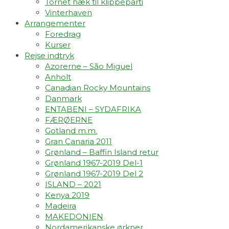
Tornet hæk til klippeparti
Vinterhaven
Arrangementer
Foredrag
Kurser
Rejse indtryk
Azorerne – São Miguel
Anholt
Canadian Rocky Mountains
Danmark
ENTABENI – SYDAFRIKA
FÆRØERNE
Gotland m.m.
Gran Canaria 2011
Grønland – Baffin Island retur
Grønland 1967-2019 Del-1
Grønland 1967-2019 Del 2
ISLAND – 2021
Kenya 2019
Madeira
MAKEDONIEN
Nordamerikanske ørkner