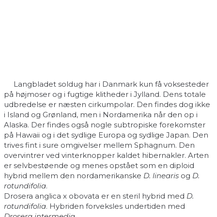
Langbladet soldug har i Danmark kun få voksesteder
på højmoser og i fugtige klitheder i Jylland. Dens totale
udbredelse er næsten cirkumpolar. Den findes dog ikke
i Island og Grønland, men i Nordamerika når den op i
Alaska. Der findes også nogle subtropiske forekomster
på Hawaii og i det sydlige Europa og sydlige Japan. Den
trives fint i sure omgivelser mellem Sphagnum. Den
overvintrer ved vinterknopper kaldet hibernakler. Arten
er selvbestøende og menes opstået som en diploid
hybrid mellem den nordamerikanske
D. linearis
og
D.
rotundifolia
.
Drosera anglica x obovata er en steril hybrid med
D.
rotundifolia
. Hybriden forveksles undertiden med
Drosera intermedia
.