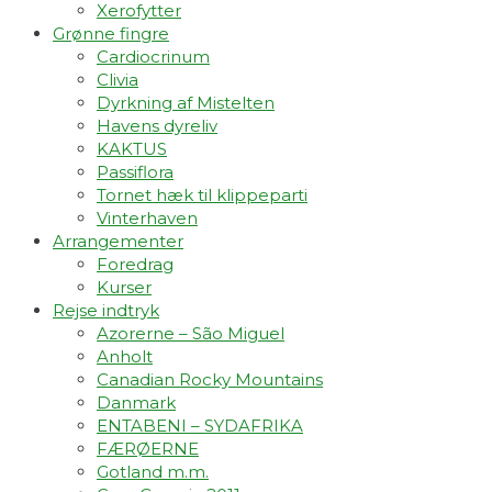
Xerofytter
Grønne fingre
Cardiocrinum
Clivia
Dyrkning af Mistelten
Havens dyreliv
KAKTUS
Passiflora
Tornet hæk til klippeparti
Vinterhaven
Arrangementer
Foredrag
Kurser
Rejse indtryk
Azorerne – São Miguel
Anholt
Canadian Rocky Mountains
Danmark
ENTABENI – SYDAFRIKA
FÆRØERNE
Gotland m.m.