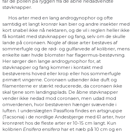
får de pollen på ryggen fra de åbne nedadvendte
støvknapper.
Hos arter med en lang androgynophor og ofte
samtidig et langt kronrør kan bier og andre insekter med
kort snabel ikke nå nektaren, og de vil i reglen heller ikke
få kontakt med støvknapper og fang, selv om de skulle
lande på coronaen. Nogle af disse arter bestøves af
sommerfugle og de rød- og gulfarvede af kolibrier, mens
enkelte især hvide blomster har flagermus-bestøvning.
Her sørger den lange androgynophor for, at
støvknapper og fang kommer i kontakt med
bestøverens hoved eller krop eller hos sommerfugle
primært vingerne. Coronaen udsender ikke duft og
filamenterne er stærkt reducerede, da coronaen ikke
skal tjene som landingsplads. De åbne støvknapper
vender ikke nedad mod coronaen, men udad mod
omverdenen, hvor bestøveren hænger svævende i
luften. I underslægten Passiflora findes en artsgruppe
(Tacsonia) i de nordlige Andesbjerge med 61 arter, hvor
kronrøret hos de fleste arter er 10-15 cm langt. Kun
kolibrien
Ensifera ensifera
har et næb på 10 cm og en