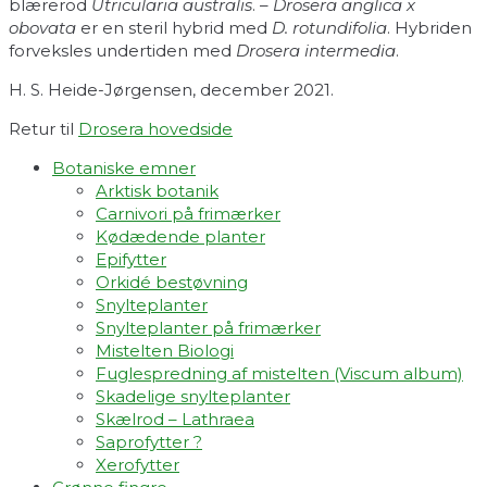
blærerod
Utricularia australis
. –
Drosera anglica x
obovata
er en steril hybrid med
D. rotundifolia
. Hybriden
forveksles undertiden med
Drosera intermedia
.
H. S. Heide-Jørgensen, december 2021.
Retur til
Drosera hovedside
Botaniske emner
Arktisk botanik
Carnivori på frimærker
Kødædende planter
Epifytter
Orkidé bestøvning
Snylteplanter
Snylteplanter på frimærker
Mistelten Biologi
Fuglespredning af mistelten (Viscum album)​
Skadelige snylteplanter
Skælrod – Lathraea
Saprofytter ?
Xerofytter