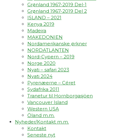
Grønland 1967-2019 Del-1
Grønland 1967-2019 Del 2
ISLAND – 2021
Kenya 2019
Madeira
MAKEDONIEN
Nordamerikanske ørkner
NORDATLANTEN
Nord-Cypern – 2019
Norge 2020
Nyati – safari 2023
Nyati 2024
Pyrenæerne – Céret
Sydafrika 2011
Tranetur til Hornborgasjöen
Vancouver Island
Western USA
Öland m.m.
Nyheder/Kontakt m.m.
Kontakt
Seneste nyt