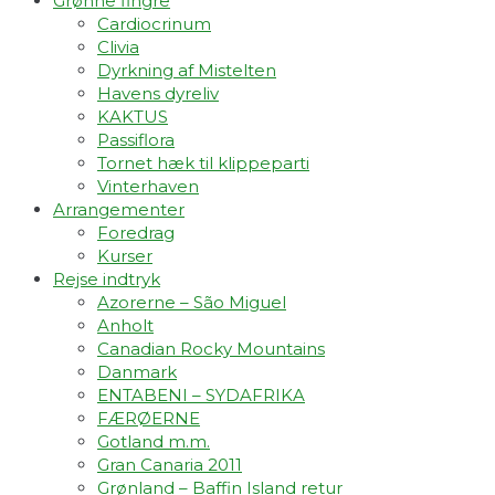
Grønne fingre
Cardiocrinum
Clivia
Dyrkning af Mistelten
Havens dyreliv
KAKTUS
Passiflora
Tornet hæk til klippeparti
Vinterhaven
Arrangementer
Foredrag
Kurser
Rejse indtryk
Azorerne – São Miguel
Anholt
Canadian Rocky Mountains
Danmark
ENTABENI – SYDAFRIKA
FÆRØERNE
Gotland m.m.
Gran Canaria 2011
Grønland – Baffin Island retur