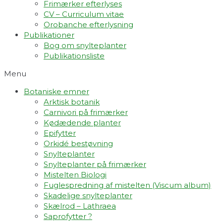
Frimærker efterlyses
CV – Curriculum vitae
Orobanche efterlysning
Publikationer
Bog om snylteplanter
Publikationsliste
Menu
Botaniske emner
Arktisk botanik
Carnivori på frimærker
Kødædende planter
Epifytter
Orkidé bestøvning
Snylteplanter
Snylteplanter på frimærker
Mistelten Biologi
Fuglespredning af mistelten (Viscum album)​
Skadelige snylteplanter
Skælrod – Lathraea
Saprofytter ?