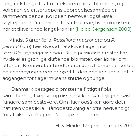
lang nok tunge til at nå nektaren i disse blomster, og
kolibrien og artsgruppens udbredelsesområde er
sammenfaldende. Kolibrien bestøver også visse
snylteplanter fra familien Loranthaceae, hvor blomsten
har et tilsvarende langt kronrør (
Heide-Jørgensen 2008
).
Mindst 5 arter (bl.a.
Passiflora mucronata
og
P.
penduliflora
) bestøves af nataktive flagermus
som
Glossophaga soricina
. Disse passionsblomster har
hvide eller grønlige duftende blomster, der åbner om
aftenen. Kronrøret er bredt, coronaens filamenter korte,
og androgynophoren er bøjet til den ene side for at lette
adgangen for flagermusens snude og tunge.
I Danmark besøges blomsterne flittigt af bl.a.
svirrefluer og hvepse, og disse insekter kan lejlighedsvist
fungere som bestøvere. Om fluer også kan gøre det i
naturen vides ikke. Håndbestøvning er ofte nødvendigt
for at sikre sig frugter på de spiselige arter.
H. S. Heide-Jørgensen, marts 2011.