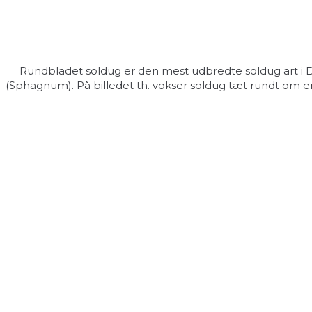
Rundbladet soldug er den mest udbredte soldug art i Dan
(Sphagnum). På billedet th. vokser soldug tæt rundt om en