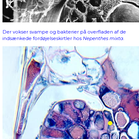
Der vokser svampe og bakterier på overfladen af de
indsænkede fordøjelseskirtler hos
Nepenthes mixta
.