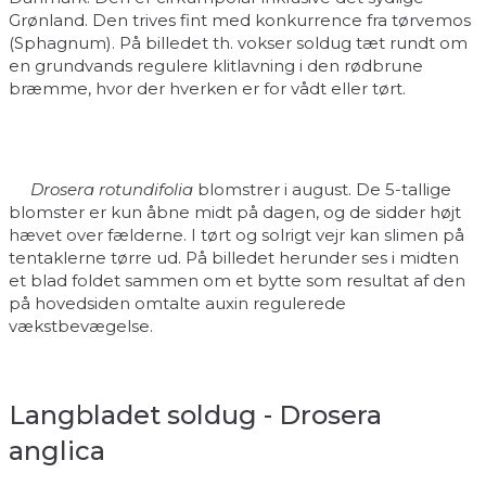
Grønland. Den trives fint med konkurrence fra tørvemos
(Sphagnum). På billedet th. vokser soldug tæt rundt om
en grundvands regulere klitlavning i den rødbrune
bræmme, hvor der hverken er for vådt eller tørt.
Drosera rotundifolia
blomstrer i august. De 5-tallige
blomster er kun åbne midt på dagen, og de sidder højt
hævet over fælderne. I tørt og solrigt vejr kan slimen på
tentaklerne tørre ud. På billedet herunder ses i midten
et blad foldet sammen om et bytte som resultat af den
på hovedsiden omtalte auxin regulerede
vækstbevægelse.
Langbladet soldug - Drosera
anglica