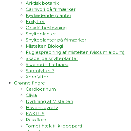
Arktisk botanik
Carnivori på frimærker
Kødædende planter
Epifytter
Orkidé bestøvning
Snylteplanter
Snylteplanter på frimærker
Mistelten Biologi
Fuglespredning af mistelten (Viscum album)​
Skadelige snylteplanter
Skælrod – Lathraea
Saprofytter ?
Xerofytter
Grønne fingre
Cardiocrinum
Clivia
Dyrkning af Mistelten
Havens dyreliv
KAKTUS
Passiflora
Tornet hæk til klippeparti