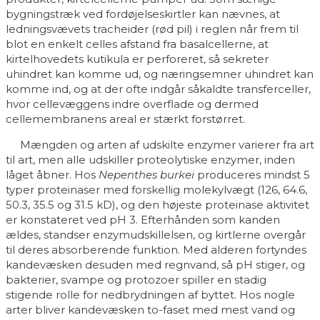
bygningstræk ved fordøjelseskirtler kan nævnes, at
ledningsvævets tracheider (rød pil) i reglen når frem til
blot en enkelt celles afstand fra basalcellerne, at
kirtelhovedets kutikula er perforeret, så sekreter
uhindret kan komme ud, og næringsemner uhindret kan
komme ind, og at der ofte indgår såkaldte transferceller,
hvor cellevæggens indre overflade og dermed
cellemembranens areal er stærkt forstørret.
Mængden og arten af udskilte enzymer varierer fra art
til art, men alle udskiller proteolytiske enzymer, inden
låget åbner. Hos
Nepenthes burkei
produceres mindst 5
typer proteinaser med forskellig molekylvægt (126, 64.6,
50.3, 35.5 og 31.5 kD), og den højeste proteinase aktivitet
er konstateret ved pH 3. Efterhånden som kanden
ældes, standser enzymudskillelsen, og kirtlerne overgår
til deres absorberende funktion. Med alderen fortyndes
kandevæsken desuden med regnvand, så pH stiger, og
bakterier, svampe og protozoer spiller en stadig
stigende rolle for nedbrydningen af byttet. Hos nogle
arter bliver kandevæsken to-faset med mest vand og