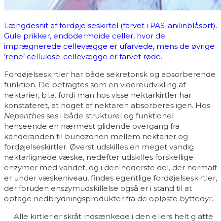
Længdesnit af fordøjelseskirtel (farvet i PAS-anilinblåsort).
Gule prikker, endodermoide celler, hvor de
imprægnerede cellevægge er ufarvede, mens de øvrige
‘rene’ cellulose-cellevægge er farvet røde.
Fordøjelseskirtler har både sekretorisk og absorberende
funktion. De betragtes som en videreudvikling af
nektarier, bl.a. fordi man hos visse nektarkirtler har
konstateret, at noget af nektaren absorberes igen. Hos
Nepenthes
ses i både strukturel og funktionel
henseende en nærmest glidende overgang fra
kanderanden til bundzonen mellem nektarier og
fordøjelseskirtler. Øverst udskilles en meget vandig
nektarlignede væske, nedefter udskilles forskellige
enzymer med vandet, og i den nederste del, der normalt
er under væskeniveau, findes egentlige fordøjelseskirtler,
der foruden enszymudskillelse også er i stand til at
optage nedbrydningsprodukter fra de opløste byttedyr.
Alle kirtler er skråt indsænkede i den ellers helt glatte