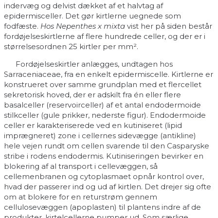
indervæg og delvist dækket af et halvtag af
epidermisceller. Det gør kirtlerne uegnede som
fodfæste.
Hos Nepenthes x mixta
vist her på siden består
fordøjelseskirtlerne af flere hundrede celler, og der er i
størrelsesordnen 25 kirtler per mm².
Fordøjelseskirtler anlægges, undtagen hos
Sarraceniaceae, fra en enkelt epidermiscelle. Kirtlerne er
konstrueret over samme grundplan med et flercellet
sekretorisk hoved, der er adskilt fra én eller flere
basalceller (reservoirceller) af et antal endodermoide
stilkceller (gule prikker, nederste figur). Endodermoide
celler er karakteriserede ved en kutiniseret (lipid
imprægneret) zone i cellernes sidevægge (antikline)
hele vejen rundt om cellen svarende til den Casparyske
stribe i rodens endodermis. Kutiniseringen bevirker en
blokering af al transport i cellevæggen, så
cellemenbranen og cytoplasmaet opnår kontrol over,
hvad der passerer ind og ud af kirtlen. Det drejer sig ofte
om at blokere for en returstrøm gennem
cellulosevæggen (apoplasten) til plantens indre af de
produkter, kirtelcellerne pumper ud. Som særlige