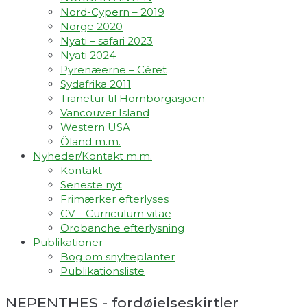
Nord-Cypern – 2019
Norge 2020
Nyati – safari 2023
Nyati 2024
Pyrenæerne – Céret
Sydafrika 2011
Tranetur til Hornborgasjöen
Vancouver Island
Western USA
Öland m.m.
Nyheder/Kontakt m.m.
Kontakt
Seneste nyt
Frimærker efterlyses
CV – Curriculum vitae
Orobanche efterlysning
Publikationer
Bog om snylteplanter
Publikationsliste
NEPENTHES - fordøjelseskirtler