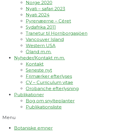
Norge 2020
Nyati – safari 2023
Nyati 2024
Pyrenæerne – Céret
Sydafrika 2011
Tranetur til Hornborgasjöen
Vancouver Island
Western USA
Öland m.m.
Nyheder/Kontakt m.m.
Kontakt
Seneste nyt
Frimærker efterlyses
CV – Curriculum vitae
Orobanche efterlysning
Publikationer
Bog om snylteplanter
Publikationsliste
Menu
Botaniske emner