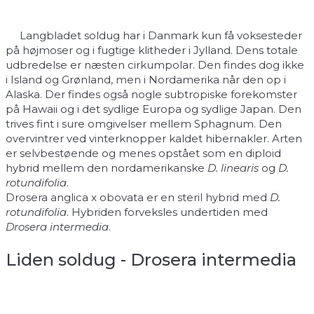
Langbladet soldug har i Danmark kun få voksesteder
på højmoser og i fugtige klitheder i Jylland. Dens totale
udbredelse er næsten cirkumpolar. Den findes dog ikke
i Island og Grønland, men i Nordamerika når den op i
Alaska. Der findes også nogle subtropiske forekomster
på Hawaii og i det sydlige Europa og sydlige Japan. Den
trives fint i sure omgivelser mellem Sphagnum. Den
overvintrer ved vinterknopper kaldet hibernakler. Arten
er selvbestøende og menes opstået som en diploid
hybrid mellem den nordamerikanske
D. linearis
og
D.
rotundifolia
.
Drosera anglica x obovata er en steril hybrid med
D.
rotundifolia
. Hybriden forveksles undertiden med
Drosera intermedia
.
Liden soldug - Drosera intermedia