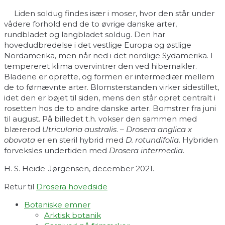
Liden soldug findes især i moser, hvor den står under
vådere forhold end de to øvrige danske arter,
rundbladet og langbladet soldug. Den har
hovedudbredelse i det vestlige Europa og østlige
Nordamerika, men når ned i det nordlige Sydamerika. I
tempereret klima overvintrer den ved hibernakler.
Bladene er oprette, og formen er intermediær mellem
de to førnævnte arter. Blomsterstanden virker sidestillet,
idet den er bøjet til siden, mens den står opret centralt i
rosetten hos de to andre danske arter. Bomstrer fra juni
til august. På billedet t.h. vokser den sammen med
blærerod
Utricularia australis
. –
Drosera anglica x
obovata
er en steril hybrid med
D. rotundifolia
. Hybriden
forveksles undertiden med
Drosera intermedia
.
H. S. Heide-Jørgensen, december 2021.
Retur til
Drosera hovedside
Botaniske emner
Arktisk botanik