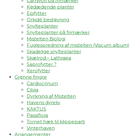
Carnivori på frimærker
Kødædende planter
Epifytter
Orkidé bestøvning
Snylteplanter
Snylteplanter på frimærker
Mistelten Biologi
Fuglespredning af mistelten (Viscum album)​
Skadelige snylteplanter
Skælrod – Lathraea
Saprofytter ?
Xerofytter
Grønne fingre
Cardiocrinum
Clivia
Dyrkning af Mistelten
Havens dyreliv
KAKTUS
Passiflora
Tornet hæk til klippeparti
Vinterhaven
Arrangementer