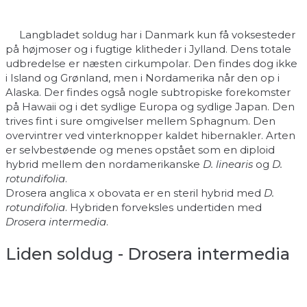
Langbladet soldug har i Danmark kun få voksesteder
på højmoser og i fugtige klitheder i Jylland. Dens totale
udbredelse er næsten cirkumpolar. Den findes dog ikke
i Island og Grønland, men i Nordamerika når den op i
Alaska. Der findes også nogle subtropiske forekomster
på Hawaii og i det sydlige Europa og sydlige Japan. Den
trives fint i sure omgivelser mellem Sphagnum. Den
overvintrer ved vinterknopper kaldet hibernakler. Arten
er selvbestøende og menes opstået som en diploid
hybrid mellem den nordamerikanske
D. linearis
og
D.
rotundifolia
.
Drosera anglica x obovata er en steril hybrid med
D.
rotundifolia
. Hybriden forveksles undertiden med
Drosera intermedia
.
Liden soldug - Drosera intermedia