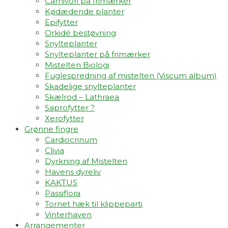
Carnivori på frimærker
Kødædende planter
Epifytter
Orkidé bestøvning
Snylteplanter
Snylteplanter på frimærker
Mistelten Biologi
Fuglespredning af mistelten (Viscum album)​
Skadelige snylteplanter
Skælrod – Lathraea
Saprofytter ?
Xerofytter
Grønne fingre
Cardiocrinum
Clivia
Dyrkning af Mistelten
Havens dyreliv
KAKTUS
Passiflora
Tornet hæk til klippeparti
Vinterhaven
Arrangementer