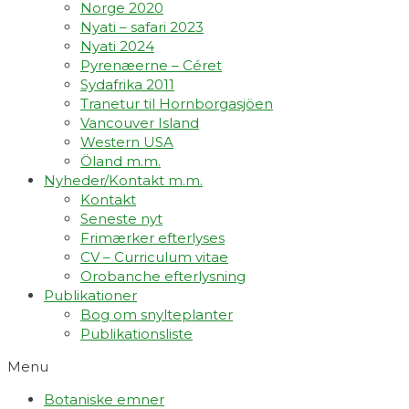
Norge 2020
Nyati – safari 2023
Nyati 2024
Pyrenæerne – Céret
Sydafrika 2011
Tranetur til Hornborgasjöen
Vancouver Island
Western USA
Öland m.m.
Nyheder/Kontakt m.m.
Kontakt
Seneste nyt
Frimærker efterlyses
CV – Curriculum vitae
Orobanche efterlysning
Publikationer
Bog om snylteplanter
Publikationsliste
Menu
Botaniske emner