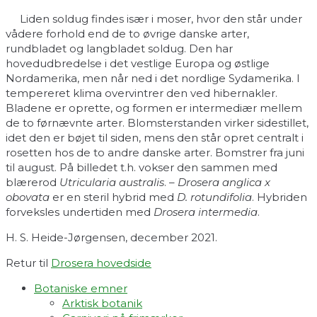
Liden soldug findes især i moser, hvor den står under
vådere forhold end de to øvrige danske arter,
rundbladet og langbladet soldug. Den har
hovedudbredelse i det vestlige Europa og østlige
Nordamerika, men når ned i det nordlige Sydamerika. I
tempereret klima overvintrer den ved hibernakler.
Bladene er oprette, og formen er intermediær mellem
de to førnævnte arter. Blomsterstanden virker sidestillet,
idet den er bøjet til siden, mens den står opret centralt i
rosetten hos de to andre danske arter. Bomstrer fra juni
til august. På billedet t.h. vokser den sammen med
blærerod
Utricularia australis
. –
Drosera anglica x
obovata
er en steril hybrid med
D. rotundifolia
. Hybriden
forveksles undertiden med
Drosera intermedia
.
H. S. Heide-Jørgensen, december 2021.
Retur til
Drosera hovedside
Botaniske emner
Arktisk botanik