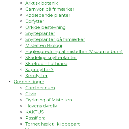
Arktisk botanik
Carnivori på frimærker
Kødædende planter
Epifytter
Orkidé bestøvning
Snylteplanter
Snylteplanter på frimærker
Mistelten Biologi
Fuglespredning af mistelten (Viscum album)​
Skadelige snylteplanter
Skælrod – Lathraea
Saprofytter ?
Xerofytter
Grønne fingre
Cardiocrinum
Clivia
Dyrkning af Mistelten
Havens dyreliv
KAKTUS
Passiflora
Tornet hæk til klippeparti