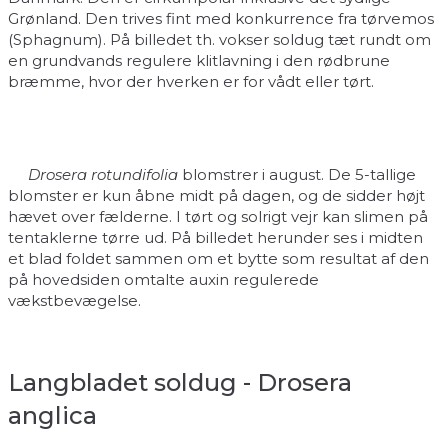
Grønland. Den trives fint med konkurrence fra tørvemos
(Sphagnum). På billedet th. vokser soldug tæt rundt om
en grundvands regulere klitlavning i den rødbrune
bræmme, hvor der hverken er for vådt eller tørt.
Drosera rotundifolia
blomstrer i august. De 5-tallige
blomster er kun åbne midt på dagen, og de sidder højt
hævet over fælderne. I tørt og solrigt vejr kan slimen på
tentaklerne tørre ud. På billedet herunder ses i midten
et blad foldet sammen om et bytte som resultat af den
på hovedsiden omtalte auxin regulerede
vækstbevægelse.
Langbladet soldug - Drosera
anglica