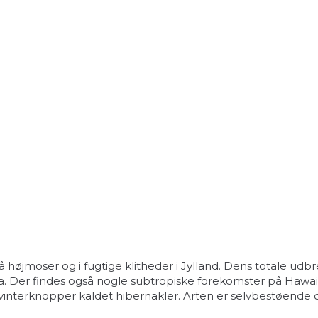
jmoser og i fugtige klitheder i Jylland. Dens totale udbr
 Der findes også nogle subtropiske forekomster på Hawaii og
interknopper kaldet hibernakler. Arten er selvbestøende