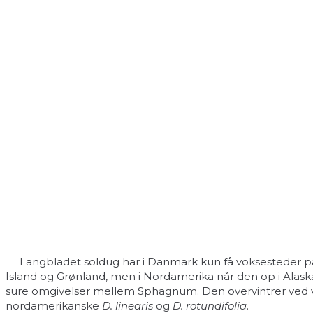
Langbladet soldug har i Danmark kun få voksesteder på hø
Island og Grønland, men i Nordamerika når den op i Alaska.
sure omgivelser mellem Sphagnum. Den overvintrer ved v
nordamerikanske
D. linearis
og
D. rotundifolia
.