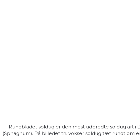
Rundbladet soldug er den mest udbredte soldug art i Dan
(Sphagnum). På billedet th. vokser soldug tæt rundt om en