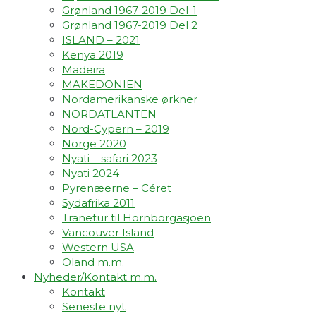
Grønland 1967-2019 Del-1
Grønland 1967-2019 Del 2
ISLAND – 2021
Kenya 2019
Madeira
MAKEDONIEN
Nordamerikanske ørkner
NORDATLANTEN
Nord-Cypern – 2019
Norge 2020
Nyati – safari 2023
Nyati 2024
Pyrenæerne – Céret
Sydafrika 2011
Tranetur til Hornborgasjöen
Vancouver Island
Western USA
Öland m.m.
Nyheder/Kontakt m.m.
Kontakt
Seneste nyt