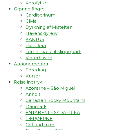
Xerofytter
Grønne fingre
Cardiocrinum
Clivia
Dyrkning af Mistelten
Havens dyreliv
KAKTUS
Passiflora
Tornet hæk til klippeparti
Vinterhaven
Arrangementer
Foredrag
Kurser
Rejse indtryk
Azorerne – São Miguel
Anholt
Canadian Rocky Mountains
Danmark
ENTABENI – SYDAFRIKA
FÆRØERNE
Gotland m.m.