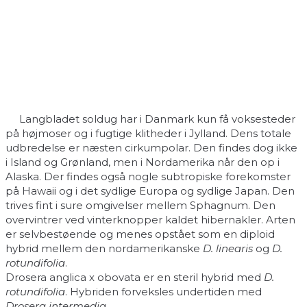
Langbladet soldug har i Danmark kun få voksesteder
på højmoser og i fugtige klitheder i Jylland. Dens totale
udbredelse er næsten cirkumpolar. Den findes dog ikke
i Island og Grønland, men i Nordamerika når den op i
Alaska. Der findes også nogle subtropiske forekomster
på Hawaii og i det sydlige Europa og sydlige Japan. Den
trives fint i sure omgivelser mellem Sphagnum. Den
overvintrer ved vinterknopper kaldet hibernakler. Arten
er selvbestøende og menes opstået som en diploid
hybrid mellem den nordamerikanske
D. linearis
og
D.
rotundifolia
.
Drosera anglica x obovata er en steril hybrid med
D.
rotundifolia
. Hybriden forveksles undertiden med
Drosera intermedia
.