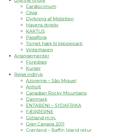
Grønne fingre
Cardiocrinum
Clivia
Dyrkning af Mistelten
Havens dyreliv
KAKTUS
Passiflora
Tornet hæk til klippeparti
Vinterhaven
Arrangementer
Foredrag
Kurser
Rejse indtryk
Azorerne – São Miguel
Anholt
Canadian Rocky Mountains
Danmark
ENTABENI – SYDAFRIKA
FÆRØERNE
Gotland m.m.
Gran Canaria 2011
Grønland – Baffin Island retur