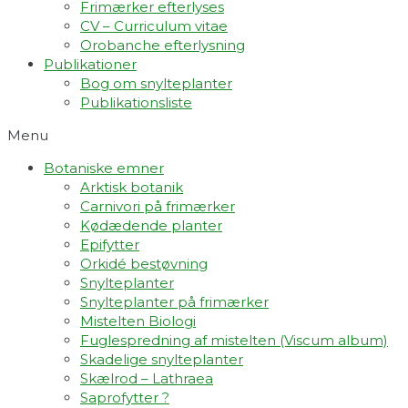
Frimærker efterlyses
CV – Curriculum vitae
Orobanche efterlysning
Publikationer
Bog om snylteplanter
Publikationsliste
Menu
Botaniske emner
Arktisk botanik
Carnivori på frimærker
Kødædende planter
Epifytter
Orkidé bestøvning
Snylteplanter
Snylteplanter på frimærker
Mistelten Biologi
Fuglespredning af mistelten (Viscum album)​
Skadelige snylteplanter
Skælrod – Lathraea
Saprofytter ?