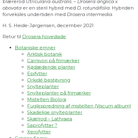
blærerod
Utricularia australis
. –
Drosera anglica x
obovata
er en steril hybrid med
D. rotundifolia
. Hybriden
forveksles undertiden med
Drosera intermedia
.
H. S. Heide-Jørgensen, december 2021.
Retur til
Drosera hovedside
Botaniske emner
Arktisk botanik
Carnivori på frimærker
Kødædende planter
Epifytter
Orkidé bestøvning
Snylteplanter
Snylteplanter på frimærker
Mistelten Biologi
Fuglespredning af mistelten (Viscum album)​
Skadelige snylteplanter
Skælrod – Lathraea
Saprofytter ?
Xerofytter