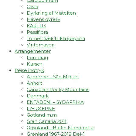
Cardiocrinum
Clivia
Dyrkning af Mistelten
Havens dyreliv
KAKTUS
Passiflora
Tornet hæk til klippeparti
Vinterhaven
Arrangementer
Foredrag
Kurser
Rejse indtryk
Azorerne – São Miguel
Anholt
Canadian Rocky Mountains
Danmark
ENTABENI – SYDAFRIKA
FÆRØERNE
Gotland m.m.
Gran Canaria 2011
Grønland – Baffin Island retur
Grønland 1967-2019 Del-1