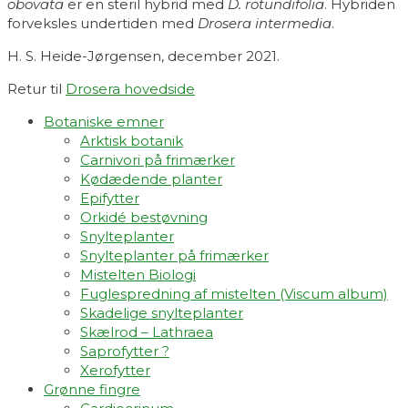
obovata
er en steril hybrid med
D. rotundifolia
. Hybriden
forveksles undertiden med
Drosera intermedia
.
H. S. Heide-Jørgensen, december 2021.
Retur til
Drosera hovedside
Botaniske emner
Arktisk botanik
Carnivori på frimærker
Kødædende planter
Epifytter
Orkidé bestøvning
Snylteplanter
Snylteplanter på frimærker
Mistelten Biologi
Fuglespredning af mistelten (Viscum album)​
Skadelige snylteplanter
Skælrod – Lathraea
Saprofytter ?
Xerofytter
Grønne fingre