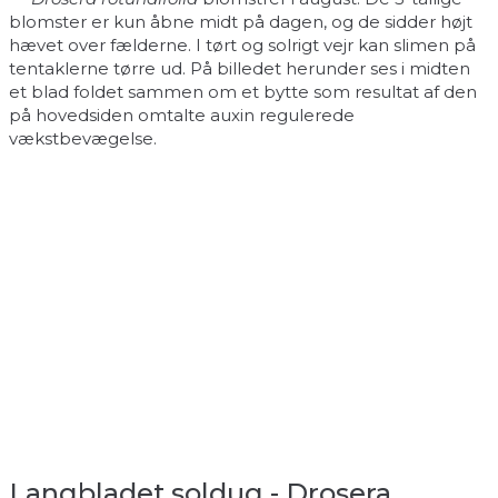
blomster er kun åbne midt på dagen, og de sidder højt
hævet over fælderne. I tørt og solrigt vejr kan slimen på
tentaklerne tørre ud. På billedet herunder ses i midten
et blad foldet sammen om et bytte som resultat af den
på hovedsiden omtalte auxin regulerede
vækstbevægelse.
Langbladet soldug - Drosera