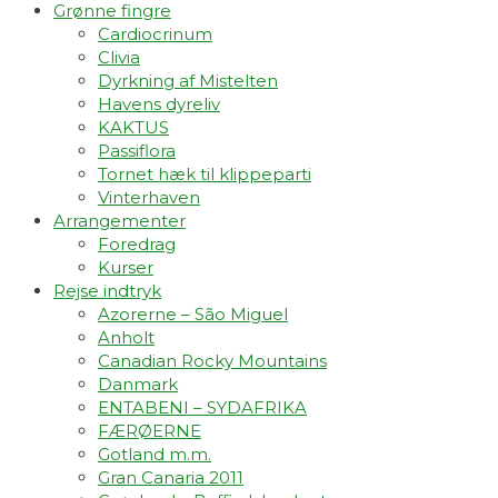
Grønne fingre
Cardiocrinum
Clivia
Dyrkning af Mistelten
Havens dyreliv
KAKTUS
Passiflora
Tornet hæk til klippeparti
Vinterhaven
Arrangementer
Foredrag
Kurser
Rejse indtryk
Azorerne – São Miguel
Anholt
Canadian Rocky Mountains
Danmark
ENTABENI – SYDAFRIKA
FÆRØERNE
Gotland m.m.
Gran Canaria 2011