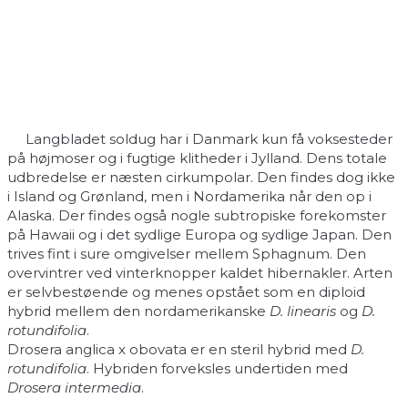
Langbladet soldug har i Danmark kun få voksesteder
på højmoser og i fugtige klitheder i Jylland. Dens totale
udbredelse er næsten cirkumpolar. Den findes dog ikke
i Island og Grønland, men i Nordamerika når den op i
Alaska. Der findes også nogle subtropiske forekomster
på Hawaii og i det sydlige Europa og sydlige Japan. Den
trives fint i sure omgivelser mellem Sphagnum. Den
overvintrer ved vinterknopper kaldet hibernakler. Arten
er selvbestøende og menes opstået som en diploid
hybrid mellem den nordamerikanske
D. linearis
og
D.
rotundifolia
.
Drosera anglica x obovata er en steril hybrid med
D.
rotundifolia
. Hybriden forveksles undertiden med
Drosera intermedia
.