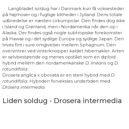
Langbladet soldug har i Danmark kun få voksesteder
på højmoser og i fugtige klitheder i Jylland. Dens totale
udbredelse er næsten cirkumpolar. Den findes dog ikke
i Island og Grønland, men i Nordamerika når den op i
Alaska. Der findes også nogle subtropiske forekomster
på Hawaii og i det sydlige Europa og sydlige Japan. Den
trives fint i sure omgivelser mellem Sphagnum. Den
overvintrer ved vinterknopper kaldet hibernakler. Arten
er selvbestøende og menes opstået som en diploid
hybrid mellem den nordamerikanske
D. linearis
og
D.
rotundifolia
.
Drosera anglica x obovata er en steril hybrid med
D.
rotundifolia
. Hybriden forveksles undertiden med
Drosera intermedia
.
Liden soldug - Drosera intermedia