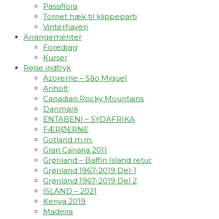
Passiflora
Tornet hæk til klippeparti
Vinterhaven
Arrangementer
Foredrag
Kurser
Rejse indtryk
Azorerne – São Miguel
Anholt
Canadian Rocky Mountains
Danmark
ENTABENI – SYDAFRIKA
FÆRØERNE
Gotland m.m.
Gran Canaria 2011
Grønland – Baffin Island retur
Grønland 1967-2019 Del-1
Grønland 1967-2019 Del 2
ISLAND – 2021
Kenya 2019
Madeira