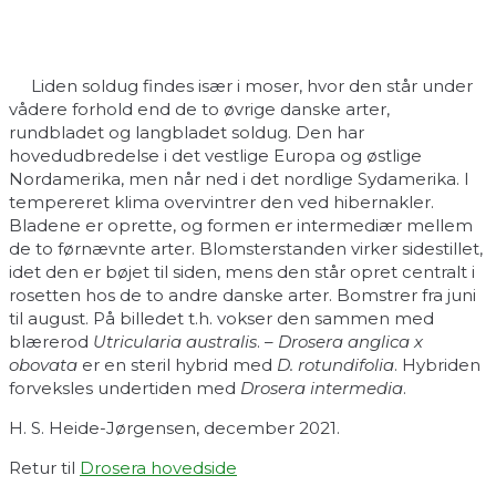
Liden soldug findes især i moser, hvor den står under
vådere forhold end de to øvrige danske arter,
rundbladet og langbladet soldug. Den har
hovedudbredelse i det vestlige Europa og østlige
Nordamerika, men når ned i det nordlige Sydamerika. I
tempereret klima overvintrer den ved hibernakler.
Bladene er oprette, og formen er intermediær mellem
de to førnævnte arter. Blomsterstanden virker sidestillet,
idet den er bøjet til siden, mens den står opret centralt i
rosetten hos de to andre danske arter. Bomstrer fra juni
til august. På billedet t.h. vokser den sammen med
blærerod
Utricularia australis
. –
Drosera anglica x
obovata
er en steril hybrid med
D. rotundifolia
. Hybriden
forveksles undertiden med
Drosera intermedia
.
H. S. Heide-Jørgensen, december 2021.
Retur til
Drosera hovedside