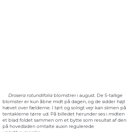
Drosera rotundifolia
blomstrer i august. De 5-tallige
blomster er kun åbne midt på dagen, og de sidder højt
hævet over fælderne. I tørt og solrigt vejr kan slimen på
tentaklerne tørre ud. På billedet herunder ses i midten
et blad foldet sammen om et bytte som resultat af den
på hovedsiden omtalte auxin regulerede