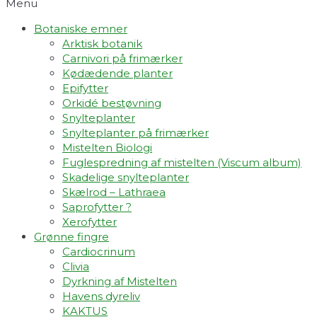
Menu
Botaniske emner
Arktisk botanik
Carnivori på frimærker
Kødædende planter
Epifytter
Orkidé bestøvning
Snylteplanter
Snylteplanter på frimærker
Mistelten Biologi
Fuglespredning af mistelten (Viscum album)​
Skadelige snylteplanter
Skælrod – Lathraea
Saprofytter ?
Xerofytter
Grønne fingre
Cardiocrinum
Clivia
Dyrkning af Mistelten
Havens dyreliv
KAKTUS