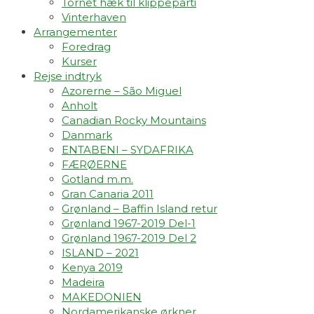
Tornet hæk til klippeparti
Vinterhaven
Arrangementer
Foredrag
Kurser
Rejse indtryk
Azorerne – São Miguel
Anholt
Canadian Rocky Mountains
Danmark
ENTABENI – SYDAFRIKA
FÆRØERNE
Gotland m.m.
Gran Canaria 2011
Grønland – Baffin Island retur
Grønland 1967-2019 Del-1
Grønland 1967-2019 Del 2
ISLAND – 2021
Kenya 2019
Madeira
MAKEDONIEN
Nordamerikanske ørkner