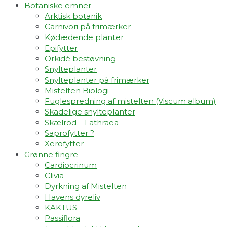
Botaniske emner
Arktisk botanik
Carnivori på frimærker
Kødædende planter
Epifytter
Orkidé bestøvning
Snylteplanter
Snylteplanter på frimærker
Mistelten Biologi
Fuglespredning af mistelten (Viscum album)​
Skadelige snylteplanter
Skælrod – Lathraea
Saprofytter ?
Xerofytter
Grønne fingre
Cardiocrinum
Clivia
Dyrkning af Mistelten
Havens dyreliv
KAKTUS
Passiflora