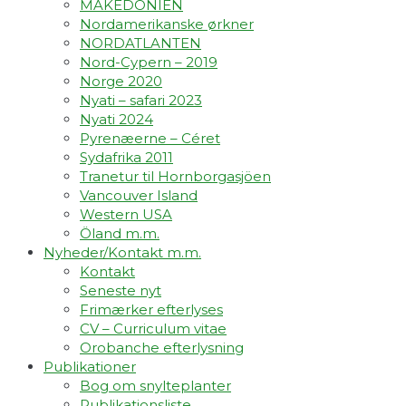
MAKEDONIEN
Nordamerikanske ørkner
NORDATLANTEN
Nord-Cypern – 2019
Norge 2020
Nyati – safari 2023
Nyati 2024
Pyrenæerne – Céret
Sydafrika 2011
Tranetur til Hornborgasjöen
Vancouver Island
Western USA
Öland m.m.
Nyheder/Kontakt m.m.
Kontakt
Seneste nyt
Frimærker efterlyses
CV – Curriculum vitae
Orobanche efterlysning
Publikationer
Bog om snylteplanter
Publikationsliste