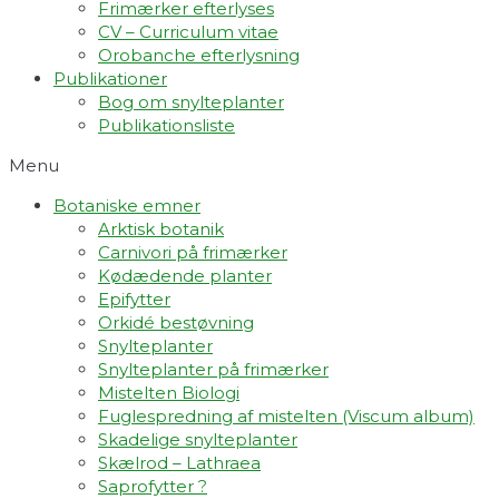
Frimærker efterlyses
CV – Curriculum vitae
Orobanche efterlysning
Publikationer
Bog om snylteplanter
Publikationsliste
Menu
Botaniske emner
Arktisk botanik
Carnivori på frimærker
Kødædende planter
Epifytter
Orkidé bestøvning
Snylteplanter
Snylteplanter på frimærker
Mistelten Biologi
Fuglespredning af mistelten (Viscum album)​
Skadelige snylteplanter
Skælrod – Lathraea
Saprofytter ?