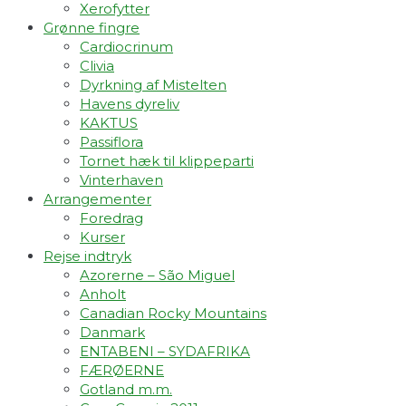
Xerofytter
Grønne fingre
Cardiocrinum
Clivia
Dyrkning af Mistelten
Havens dyreliv
KAKTUS
Passiflora
Tornet hæk til klippeparti
Vinterhaven
Arrangementer
Foredrag
Kurser
Rejse indtryk
Azorerne – São Miguel
Anholt
Canadian Rocky Mountains
Danmark
ENTABENI – SYDAFRIKA
FÆRØERNE
Gotland m.m.