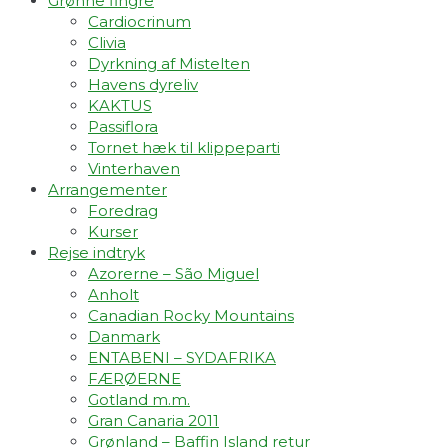
Grønne fingre
Cardiocrinum
Clivia
Dyrkning af Mistelten
Havens dyreliv
KAKTUS
Passiflora
Tornet hæk til klippeparti
Vinterhaven
Arrangementer
Foredrag
Kurser
Rejse indtryk
Azorerne – São Miguel
Anholt
Canadian Rocky Mountains
Danmark
ENTABENI – SYDAFRIKA
FÆRØERNE
Gotland m.m.
Gran Canaria 2011
Grønland – Baffin Island retur