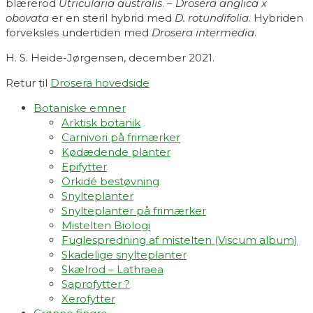
blærerod
Utricularia australis
. –
Drosera anglica x
obovata
er en steril hybrid med
D. rotundifolia
. Hybriden
forveksles undertiden med
Drosera intermedia
.
H. S. Heide-Jørgensen, december 2021.
Retur til
Drosera hovedside
Botaniske emner
Arktisk botanik
Carnivori på frimærker
Kødædende planter
Epifytter
Orkidé bestøvning
Snylteplanter
Snylteplanter på frimærker
Mistelten Biologi
Fuglespredning af mistelten (Viscum album)​
Skadelige snylteplanter
Skælrod – Lathraea
Saprofytter ?
Xerofytter