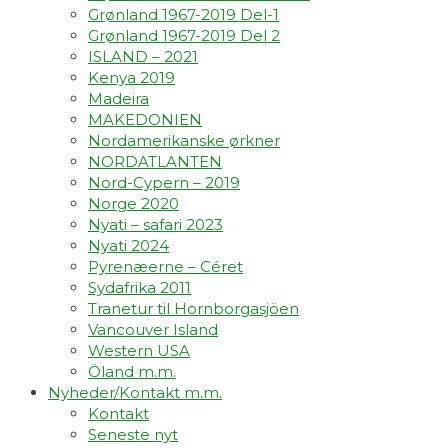
Grønland 1967-2019 Del-1
Grønland 1967-2019 Del 2
ISLAND – 2021
Kenya 2019
Madeira
MAKEDONIEN
Nordamerikanske ørkner
NORDATLANTEN
Nord-Cypern – 2019
Norge 2020
Nyati – safari 2023
Nyati 2024
Pyrenæerne – Céret
Sydafrika 2011
Tranetur til Hornborgasjöen
Vancouver Island
Western USA
Öland m.m.
Nyheder/Kontakt m.m.
Kontakt
Seneste nyt