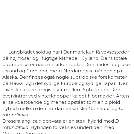
Langbladet soldug har i Danmark kun få voksesteder
på højmoser og i fugtige klitheder i Jylland. Dens totale
udbredelse er næsten cirkumpolar. Den findes dog ikke
i Island og Grønland, men i Nordamerika når den op i
Alaska. Der findes også nogle subtropiske forekomster
på Hawaii og i det sydlige Europa og sydlige Japan. Den
trives fint i sure omgivelser mellem Sphagnum. Den
overvintrer ved vinterknopper kaldet hibernakler. Arten
er selvbestøende og menes opstået som en diploid
hybrid mellem den nordamerikanske
D. linearis
og
D.
rotundifolia
.
Drosera anglica x obovata er en steril hybrid med
D.
rotundifolia
. Hybriden forveksles undertiden med
Drosera intermedia
.