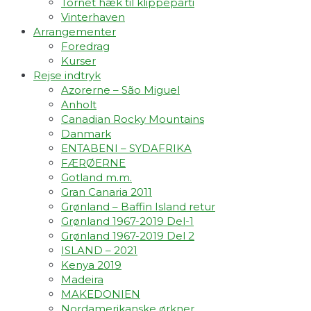
Tornet hæk til klippeparti
Vinterhaven
Arrangementer
Foredrag
Kurser
Rejse indtryk
Azorerne – São Miguel
Anholt
Canadian Rocky Mountains
Danmark
ENTABENI – SYDAFRIKA
FÆRØERNE
Gotland m.m.
Gran Canaria 2011
Grønland – Baffin Island retur
Grønland 1967-2019 Del-1
Grønland 1967-2019 Del 2
ISLAND – 2021
Kenya 2019
Madeira
MAKEDONIEN
Nordamerikanske ørkner