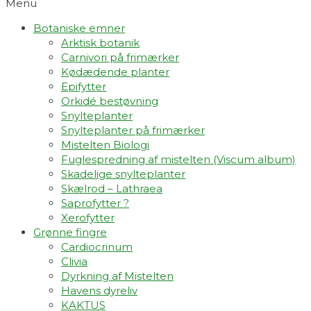
Menu
Botaniske emner
Arktisk botanik
Carnivori på frimærker
Kødædende planter
Epifytter
Orkidé bestøvning
Snylteplanter
Snylteplanter på frimærker
Mistelten Biologi
Fuglespredning af mistelten (Viscum album)​
Skadelige snylteplanter
Skælrod – Lathraea
Saprofytter ?
Xerofytter
Grønne fingre
Cardiocrinum
Clivia
Dyrkning af Mistelten
Havens dyreliv
KAKTUS