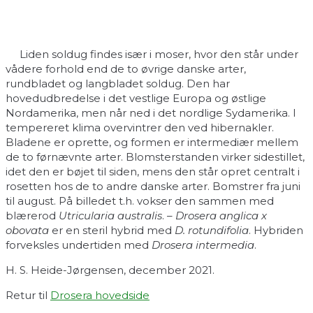
Liden soldug findes især i moser, hvor den står under
vådere forhold end de to øvrige danske arter,
rundbladet og langbladet soldug. Den har
hovedudbredelse i det vestlige Europa og østlige
Nordamerika, men når ned i det nordlige Sydamerika. I
tempereret klima overvintrer den ved hibernakler.
Bladene er oprette, og formen er intermediær mellem
de to førnævnte arter. Blomsterstanden virker sidestillet,
idet den er bøjet til siden, mens den står opret centralt i
rosetten hos de to andre danske arter. Bomstrer fra juni
til august. På billedet t.h. vokser den sammen med
blærerod
Utricularia australis
. –
Drosera anglica x
obovata
er en steril hybrid med
D. rotundifolia
. Hybriden
forveksles undertiden med
Drosera intermedia
.
H. S. Heide-Jørgensen, december 2021.
Retur til
Drosera hovedside