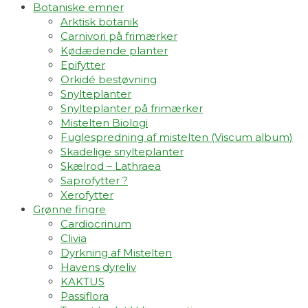
Botaniske emner
Arktisk botanik
Carnivori på frimærker
Kødædende planter
Epifytter
Orkidé bestøvning
Snylteplanter
Snylteplanter på frimærker
Mistelten Biologi
Fuglespredning af mistelten (Viscum album)​
Skadelige snylteplanter
Skælrod – Lathraea
Saprofytter ?
Xerofytter
Grønne fingre
Cardiocrinum
Clivia
Dyrkning af Mistelten
Havens dyreliv
KAKTUS
Passiflora