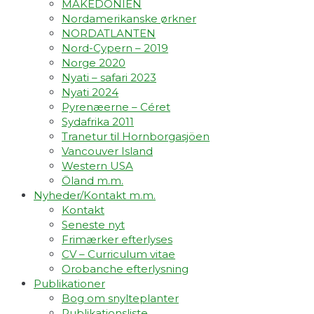
MAKEDONIEN
Nordamerikanske ørkner
NORDATLANTEN
Nord-Cypern – 2019
Norge 2020
Nyati – safari 2023
Nyati 2024
Pyrenæerne – Céret
Sydafrika 2011
Tranetur til Hornborgasjöen
Vancouver Island
Western USA
Öland m.m.
Nyheder/Kontakt m.m.
Kontakt
Seneste nyt
Frimærker efterlyses
CV – Curriculum vitae
Orobanche efterlysning
Publikationer
Bog om snylteplanter
Publikationsliste