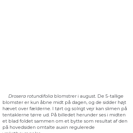
Drosera rotundifolia
blomstrer i august. De 5-tallige
blomster er kun åbne midt på dagen, og de sidder højt
hævet over fælderne. I tørt og solrigt vejr kan slimen på
tentaklerne tørre ud. På billedet herunder ses i midten
et blad foldet sammen om et bytte som resultat af den
på hovedsiden omtalte auxin regulerede