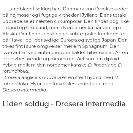
Langbladet soldug har i Danmark kun få voksesteder
på højmoser og i fugtige klitheder i Jylland. Dens totale
udbredelse er næsten cirkumpolar. Den findes dog ikke
i Island og Grønland, men i Nordamerika når den op i
Alaska. Der findes også nogle subtropiske forekomster
på Hawaii og i det sydlige Europa og sydlige Japan. Den
trives fint i sure omgivelser mellem Sphagnum. Den
overvintrer ved vinterknopper kaldet hibernakler. Arten
er selvbestøende og menes opstået som en diploid
hybrid mellem den nordamerikanske
D. linearis
og
D.
rotundifolia
.
Drosera anglica x obovata er en steril hybrid med
D.
rotundifolia
. Hybriden forveksles undertiden med
Drosera intermedia
.
Liden soldug - Drosera intermedia