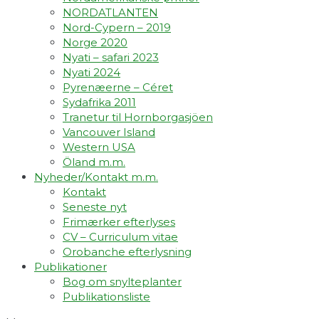
NORDATLANTEN
Nord-Cypern – 2019
Norge 2020
Nyati – safari 2023
Nyati 2024
Pyrenæerne – Céret
Sydafrika 2011
Tranetur til Hornborgasjöen
Vancouver Island
Western USA
Öland m.m.
Nyheder/Kontakt m.m.
Kontakt
Seneste nyt
Frimærker efterlyses
CV – Curriculum vitae
Orobanche efterlysning
Publikationer
Bog om snylteplanter
Publikationsliste