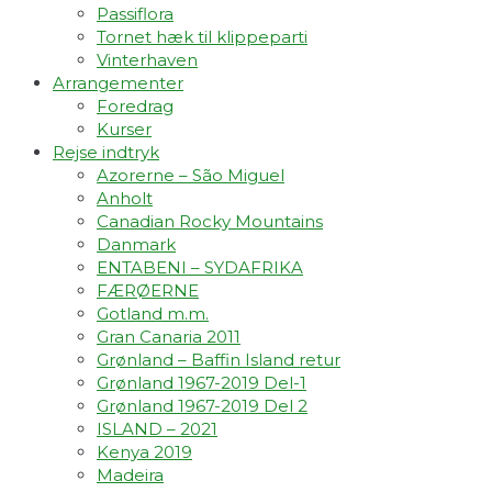
Passiflora
Tornet hæk til klippeparti
Vinterhaven
Arrangementer
Foredrag
Kurser
Rejse indtryk
Azorerne – São Miguel
Anholt
Canadian Rocky Mountains
Danmark
ENTABENI – SYDAFRIKA
FÆRØERNE
Gotland m.m.
Gran Canaria 2011
Grønland – Baffin Island retur
Grønland 1967-2019 Del-1
Grønland 1967-2019 Del 2
ISLAND – 2021
Kenya 2019
Madeira