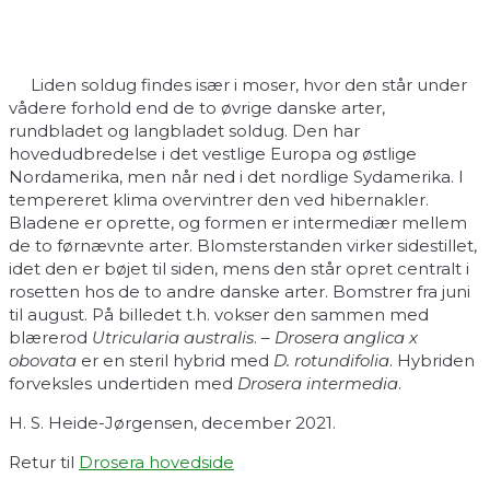
Liden soldug findes især i moser, hvor den står under
vådere forhold end de to øvrige danske arter,
rundbladet og langbladet soldug. Den har
hovedudbredelse i det vestlige Europa og østlige
Nordamerika, men når ned i det nordlige Sydamerika. I
tempereret klima overvintrer den ved hibernakler.
Bladene er oprette, og formen er intermediær mellem
de to førnævnte arter. Blomsterstanden virker sidestillet,
idet den er bøjet til siden, mens den står opret centralt i
rosetten hos de to andre danske arter. Bomstrer fra juni
til august. På billedet t.h. vokser den sammen med
blærerod
Utricularia australis
. –
Drosera anglica x
obovata
er en steril hybrid med
D. rotundifolia
. Hybriden
forveksles undertiden med
Drosera intermedia
.
H. S. Heide-Jørgensen, december 2021.
Retur til
Drosera hovedside