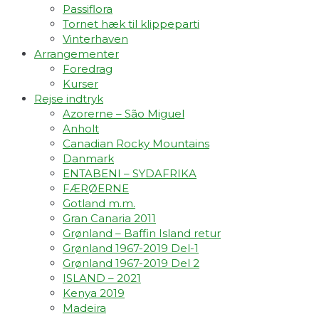
Passiflora
Tornet hæk til klippeparti
Vinterhaven
Arrangementer
Foredrag
Kurser
Rejse indtryk
Azorerne – São Miguel
Anholt
Canadian Rocky Mountains
Danmark
ENTABENI – SYDAFRIKA
FÆRØERNE
Gotland m.m.
Gran Canaria 2011
Grønland – Baffin Island retur
Grønland 1967-2019 Del-1
Grønland 1967-2019 Del 2
ISLAND – 2021
Kenya 2019
Madeira