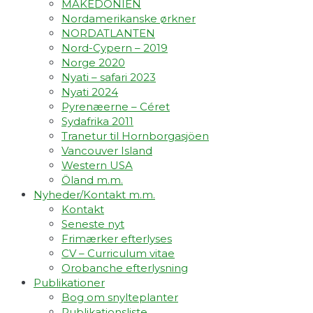
MAKEDONIEN
Nordamerikanske ørkner
NORDATLANTEN
Nord-Cypern – 2019
Norge 2020
Nyati – safari 2023
Nyati 2024
Pyrenæerne – Céret
Sydafrika 2011
Tranetur til Hornborgasjöen
Vancouver Island
Western USA
Öland m.m.
Nyheder/Kontakt m.m.
Kontakt
Seneste nyt
Frimærker efterlyses
CV – Curriculum vitae
Orobanche efterlysning
Publikationer
Bog om snylteplanter
Publikationsliste