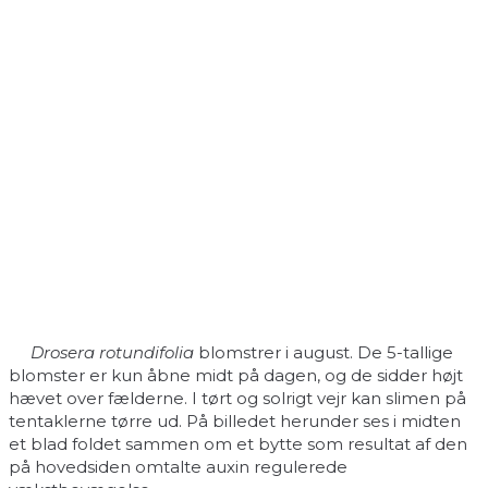
Drosera rotundifolia
blomstrer i august. De 5-tallige
blomster er kun åbne midt på dagen, og de sidder højt
hævet over fælderne. I tørt og solrigt vejr kan slimen på
tentaklerne tørre ud. På billedet herunder ses i midten
et blad foldet sammen om et bytte som resultat af den
på hovedsiden omtalte auxin regulerede