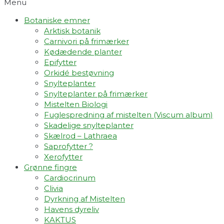
Menu
Botaniske emner
Arktisk botanik
Carnivori på frimærker
Kødædende planter
Epifytter
Orkidé bestøvning
Snylteplanter
Snylteplanter på frimærker
Mistelten Biologi
Fuglespredning af mistelten (Viscum album)​
Skadelige snylteplanter
Skælrod – Lathraea
Saprofytter ?
Xerofytter
Grønne fingre
Cardiocrinum
Clivia
Dyrkning af Mistelten
Havens dyreliv
KAKTUS