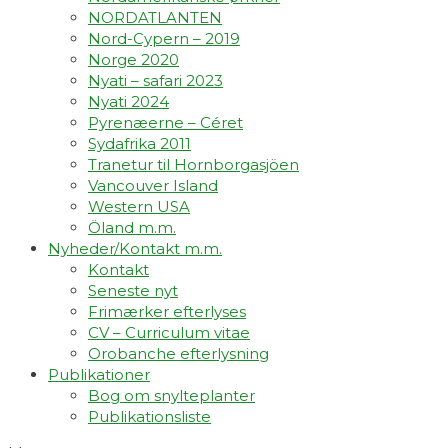
NORDATLANTEN
Nord-Cypern – 2019
Norge 2020
Nyati – safari 2023
Nyati 2024
Pyrenæerne – Céret
Sydafrika 2011
Tranetur til Hornborgasjöen
Vancouver Island
Western USA
Öland m.m.
Nyheder/Kontakt m.m.
Kontakt
Seneste nyt
Frimærker efterlyses
CV – Curriculum vitae
Orobanche efterlysning
Publikationer
Bog om snylteplanter
Publikationsliste