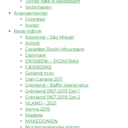
Tornet hæk til klippeparti
Vinterhaven
Arrangementer
Foredrag
Kurser
Rejse indtryk
Azorerne – São Miguel
Anholt
Canadian Rocky Mountains
Danmark
ENTABENI – SYDAFRIKA
FÆRØERNE
Gotland m.m.
Gran Canaria 2011
Grønland – Baffin Island retur
Grønland 1967-2019 Del-1
Grønland 1967-2019 Del 2
ISLAND – 2021
Kenya 2019
Madeira
MAKEDONIEN
Nordamerikanske ørkner