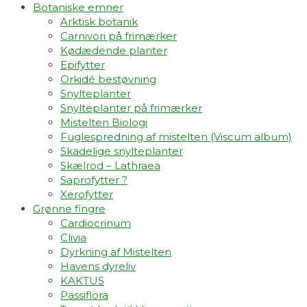
Botaniske emner
Arktisk botanik
Carnivori på frimærker
Kødædende planter
Epifytter
Orkidé bestøvning
Snylteplanter
Snylteplanter på frimærker
Mistelten Biologi
Fuglespredning af mistelten (Viscum album)​
Skadelige snylteplanter
Skælrod – Lathraea
Saprofytter ?
Xerofytter
Grønne fingre
Cardiocrinum
Clivia
Dyrkning af Mistelten
Havens dyreliv
KAKTUS
Passiflora