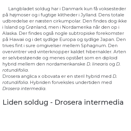
Langbladet soldug har i Danmark kun få voksesteder
på højmoser og i fugtige klitheder i Jylland. Dens totale
udbredelse er næsten cirkumpolar. Den findes dog ikke
i Island og Grønland, men i Nordamerika når den op i
Alaska. Der findes også nogle subtropiske forekomster
på Hawaii og i det sydlige Europa og sydlige Japan. Den
trives fint i sure omgivelser mellem Sphagnum. Den
overvintrer ved vinterknopper kaldet hibernakler. Arten
er selvbestøende og menes opstået som en diploid
hybrid mellem den nordamerikanske
D. linearis
og
D.
rotundifolia
.
Drosera anglica x obovata er en steril hybrid med
D.
rotundifolia
. Hybriden forveksles undertiden med
Drosera intermedia
.
Liden soldug - Drosera intermedia